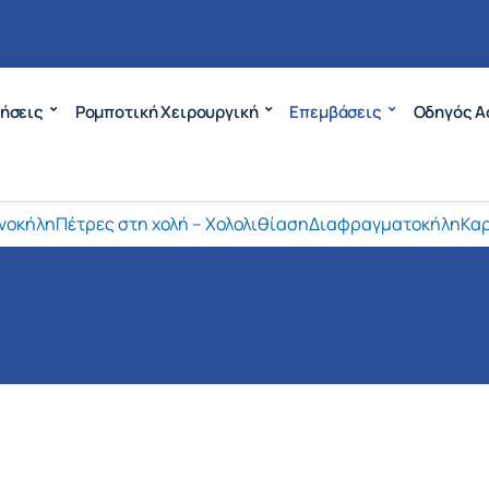
ήσεις
Ρομποτική Χειρουργική
Επεμβάσεις
Οδηγός Α
νοκήλη
Πέτρες στη χολή – Χολολιθίαση
Διαφραγματοκήλη
Καρ