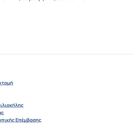
εκτομή
οιλιοκήλης
ας
οπικής Επέμβασης