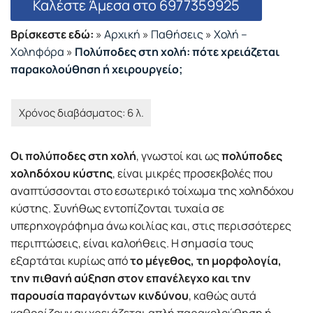
Καλέστε Άμεσα στο 6977359925
Βρίσκεστε εδώ:
»
Αρχική
»
Παθήσεις
»
Χολή –
Χοληφόρα
»
Πολύποδες στη χολή: πότε χρειάζεται
παρακολούθηση ή χειρουργείο;
Οι πολύποδες στη χολή
, γνωστοί και ως
πολύποδες
χοληδόχου κύστης
, είναι μικρές προσεκβολές που
αναπτύσσονται στο εσωτερικό τοίχωμα της χοληδόχου
κύστης. Συνήθως εντοπίζονται τυχαία σε
υπερηχογράφημα άνω κοιλίας και, στις περισσότερες
περιπτώσεις, είναι καλοήθεις. Η σημασία τους
εξαρτάται κυρίως από
το μέγεθος, τη μορφολογία,
την πιθανή αύξηση στον επανέλεγχο και την
παρουσία παραγόντων κινδύνου
, καθώς αυτά