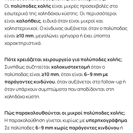
Οι
πολύποδες χολής
είναι μικρές προσεκβολές στο
εσωτερικό της χοληδόχου κύστης. Οι περισσότεροι
είναι
καλοήθεις
, ειδικά όταν είναι μικροί και
χοληστερινικοί. Ο κίνδυνος αυξάνεται όταν ο πολύποδας
είναι
≥10 mm
, μεγαλώνει γρήγορα ή έχει ύποπτα
χαρακτηριστικά.
Πότε χρειάζεται χειρουργείο για πολύποδες χολής;
Συνήθως συζητείται
χολοκυστεκτομή
όταν ο
πολύποδας είναι
≥10 mm
, όταν είναι
6–9 mm με
παράγοντες κινδύνου
, όταν αυξάνεται στο follow-up ή
όταν υπάρχουν συμπτώματα που αποδίδονται στη
χοληδόχο κύστη.
Πώς παρακολουθούνται οι μικροί πολύποδες χολής;
Η παρακολούθηση γίνεται κυρίως με
υπερηχογράφημα
.
Σε πολύποδες
6–9 mm χωρίς παράγοντες κινδύνου
ή