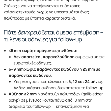
Στόχος είναι να αποφεύγονται οι άσκοπες
χολοκυστεκτομές, χωρίς να υποεκτιμάται ένας
πολύποδας με ύποπτα χαρακτηριστικά.
Πότε
δεν
χρειάζεται άμεσα επέμβαση –
τι λένε οι οδηγίες για follow-up
≤5 mm χωρίς παράγοντες κινδύνου
:
Δεν απαιτείται παρακολούθηση
σύμφωνα με τις
ευρωπαϊκές οδηγίες.
6–9 mm χωρίς παράγοντες κινδύνου
ή
≤5 mm με
παράγοντες κινδύνου
:
Υπερηχογραφικός έλεγχος σε
6, 12 και 24 μήνες
.
Αν δεν υπάρχει αύξηση, διακόπτεται το follow-up.
Αύξηση ≥2 mm
ή ανάπτυξη πολυπόδων (gallbladder
polyp) σε μέγεθος κοντά/πάνω από 10 mm στη
διάρκεια του follow-up → επανεκτίμηση για