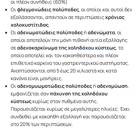
οι πλέον συνήθεις (60%)
Οι
φλεγμονώδεις πολύποδες
, οι οποίοι και αυτοί δεν
εξαλάσσονται, απαντούν σε περιπτώσεις
χρόνιας
χολοκυστίτιδας
.
Οι
αδενωματώδεις πολύποδες
ή
αδενώματα
, οι
οποίοι αποτελούν την μόνη πιθανή αιτία εξαλλαγής
σε
αδενοκαρκίνωμα της
χοληδόχου κύστεως
, το
οποίο αποτελεί και τον κακοηθέστερο και πλέον
επιθετικό καρκίνο του γαστρεντερικού συστήματος.
Αναπτύσσονται από 5 έως 20 χιλιοστά και κατά
κανόνα είναι μονήρεις.
Οι
αδενομυωματώδεις πολύποδες
ή
αδενομύωση
,
εμφανίζεται σαν
πάχυνση της χοληδόχου
κύστεως
κυρίως στον πυθμένα αυτής.
Παρουσιάζεται κυρίως σε μεγαλύτερες ηλικίες. Έχει
συνδεθεί με κακοήθη εξαλλαγή και παρουσιάζεται
στο 20% των περιπτώσεων.