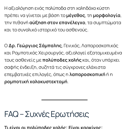
Η αξιολόγηση ενός πολύποδα στη χοληδόχο κύστη
πρέπει να γίνεται με βάση το
μέγεθος
, τη
μορφολογία
,
την πιθανή
αύξηση στον επανέλεγχο
, τα συμπτώματα
και το συνολικό ιστορικό του ασθενούς.
Ο
Δρ. Γεώργιος Σάμπαλης
, Γενικός, Λαπαροσκοπικός
και Ρομποτικός Χειρουργός, αξιολογεί εξατομικευμένα
τους ασθενείς με
πολύποδες χολής
και, όταν υπάρχει
σαφής ένδειξη, συζητά τις σύγχρονες ελάχιστα
επεμβατικές επιλογές, όπως η
λαπαροσκοπική
ή η
ρομποτική χολοκυστεκτομή
.
FAQ – Συχνές Ερωτήσεις
Τι είναι οι πολύποδες χολής; Είναι καρκίνος;