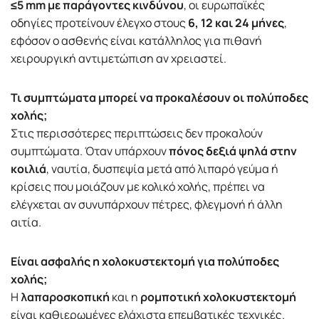
≤5 mm με παράγοντες κινδύνου
, οι ευρωπαϊκές
οδηγίες προτείνουν έλεγχο στους
6, 12 και 24 μήνες
,
εφόσον ο ασθενής είναι κατάλληλος για πιθανή
χειρουργική αντιμετώπιση αν χρειαστεί.
Τι συμπτώματα μπορεί να προκαλέσουν οι πολύποδες
χολής;
Στις περισσότερες περιπτώσεις δεν προκαλούν
συμπτώματα. Όταν υπάρχουν
πόνος δεξιά ψηλά στην
κοιλιά
, ναυτία, δυσπεψία μετά από λιπαρό γεύμα ή
κρίσεις που μοιάζουν με κολικό χολής, πρέπει να
ελέγχεται αν συνυπάρχουν πέτρες, φλεγμονή ή άλλη
αιτία.
Είναι ασφαλής η χολοκυστεκτομή για πολύποδες
χολής;
Η
λαπαροσκοπική
και η
ρομποτική χολοκυστεκτομή
είναι καθιερωμένες ελάχιστα επεμβατικές τεχνικές.