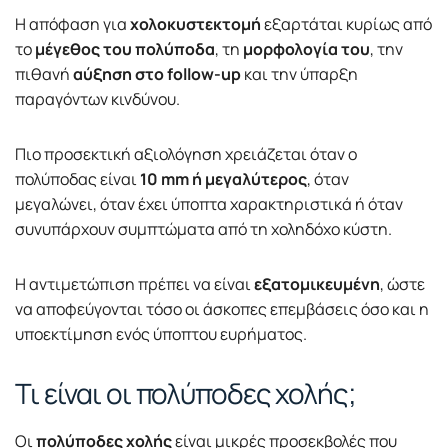
Η απόφαση για
χολοκυστεκτομή
εξαρτάται κυρίως από
το
μέγεθος του πολύποδα
, τη
μορφολογία του
, την
πιθανή
αύξηση στο follow-up
και την ύπαρξη
παραγόντων κινδύνου.
Πιο προσεκτική αξιολόγηση χρειάζεται όταν ο
πολύποδας είναι
10 mm ή μεγαλύτερος
, όταν
μεγαλώνει, όταν έχει ύποπτα χαρακτηριστικά ή όταν
συνυπάρχουν συμπτώματα από τη χοληδόχο κύστη.
Η αντιμετώπιση πρέπει να είναι
εξατομικευμένη
, ώστε
να αποφεύγονται τόσο οι άσκοπες επεμβάσεις όσο και η
υποεκτίμηση ενός ύποπτου ευρήματος.
Τι είναι οι πολύποδες χολής;
Οι
πολύποδες χολής
είναι μικρές προσεκβολές που