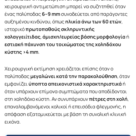
χειρουργική αντιμετώπιση μπορεί να συζητηθεί όταν
ένας πολύποδας
6–9 mm
συνοδεύεται από παράγοντες
αυξημένου κινδύνου, όπως
ηλικία άνω των 60 ετών
,
ιστορικό
πρωτοπαθούς σκληρυντικής
χολαγγειίτιδας
,
άμισχη/ευρείας βάσης μορφολογία
ή
εστιακή πάχυνση του τοιχώματος της χοληδόχου
κύστης >4 mm
.
Χειρουργική εκτίμηση χρειάζεται επίσης όταν ο
πολύποδας
μεγαλώνει κατά την παρακολούθηση
, όταν
εμφανίζει
ύποπτα απεικονιστικά χαρακτηριστικά
ή
όταν υπάρχουν επίμονα συμπτώματα που αποδίδονται
στη χοληδόχο κύστη. Αν συνυπάρχουν
πέτρες στη χολή
,
επαναλαμβανόμενοι κολικοί ή επεισόδια φλεγμονής, η
απόφαση εξατομικεύεται με βάση τη συνολική κλινική
εικόνα.