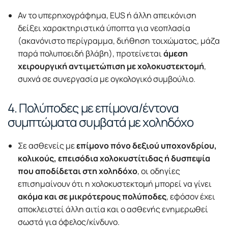
Αν το υπερηχογράφημα, EUS ή άλλη απεικόνιση
δείξει χαρακτηριστικά ύποπτα για νεοπλασία
(ακανόνιστο περίγραμμα, διήθηση τοιχώματος, μάζα
παρά πολυποειδή βλάβη), προτείνεται
άμεση
χειρουργική αντιμετώπιση με χολοκυστεκτομή
,
συχνά σε συνεργασία με ογκολογικό συμβούλιο.
4. Πολύποδες με επίμονα/έντονα
συμπτώματα συμβατά με χοληδόχο
Σε ασθενείς με
επίμονο πόνο δεξιού υποχονδρίου,
κολικούς, επεισόδια χολοκυστίτιδας ή δυσπεψία
που αποδίδεται στη χοληδόχο
, οι οδηγίες
επισημαίνουν ότι η χολοκυστεκτομή μπορεί να γίνει
ακόμα και σε μικρότερους πολύποδες
, εφόσον έχει
αποκλειστεί άλλη αιτία και ο ασθενής ενημερωθεί
σωστά για όφελος/κίνδυνο.