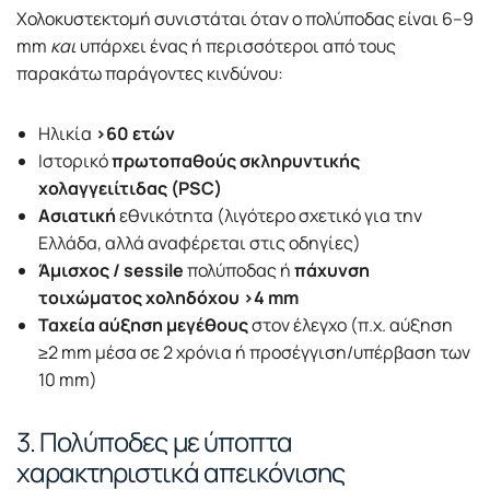
Χολοκυστεκτομή συνιστάται όταν ο πολύποδας είναι 6–9
mm
και
υπάρχει ένας ή περισσότεροι από τους
παρακάτω παράγοντες κινδύνου:
Ηλικία
>60 ετών
Ιστορικό
πρωτοπαθούς σκληρυντικής
χολαγγειίτιδας (PSC)
Ασιατική
εθνικότητα (λιγότερο σχετικό για την
Ελλάδα, αλλά αναφέρεται στις οδηγίες)
Άμισχος / sessile
πολύποδας ή
πάχυνση
τοιχώματος χοληδόχου >4 mm
Ταχεία αύξηση μεγέθους
στον έλεγχο (π.χ. αύξηση
≥2 mm μέσα σε 2 χρόνια ή προσέγγιση/υπέρβαση των
10 mm)
3. Πολύποδες με ύποπτα
χαρακτηριστικά απεικόνισης