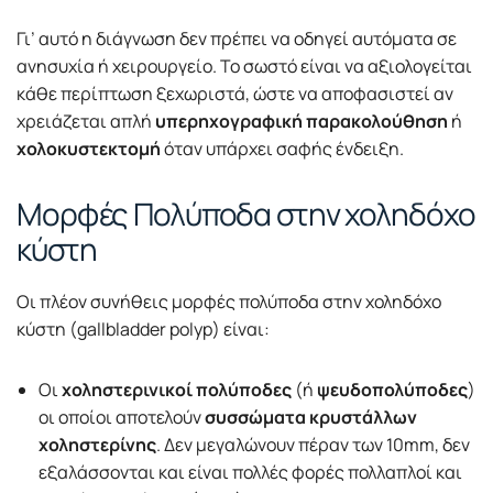
Γι’ αυτό η διάγνωση δεν πρέπει να οδηγεί αυτόματα σε
ανησυχία ή χειρουργείο. Το σωστό είναι να αξιολογείται
κάθε περίπτωση ξεχωριστά, ώστε να αποφασιστεί αν
χρειάζεται απλή
υπερηχογραφική παρακολούθηση
ή
χολοκυστεκτομή
όταν υπάρχει σαφής ένδειξη.
Μορφές Πολύποδα στην χοληδόχο
κύστη
Οι πλέον συνήθεις μορφές πολύποδα στην χοληδόχο
κύστη (gallbladder polyp) είναι:
Οι
χοληστερινικοί πολύποδες
(ή
ψευδοπολύποδες
)
οι οποίοι αποτελούν
συσσώματα κρυστάλλων
χοληστερίνης
. Δεν μεγαλώνουν πέραν των 10mm, δεν
εξαλάσσονται και είναι πολλές φορές πολλαπλοί και