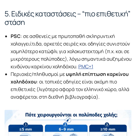
5. Ειδικές καταστάσεις – “πιο επιθετική”
στάση
PSC
: σε ασθενείς με πρωτοπαθή σκληρυντική
χολαγγειίτιδα, αρκετές σειρές και οδηγίες συνιστούν
χαμηλότερο κατώφλι για χολοκυστεκτομή (π.χ. και σε
μικρότερους πολύποδες), λόγω σημαντικά αυξημένου
κινδύνου καρκίνου χοληδόχου.
PMC+1
Περιοχές/πληθυσμοί με
υψηλή επίπτωση καρκίνου
χοληδόχου
: οι τοπικές οδηγίες είναι ακόμη πιο
επιθετικές (λιγότερο αφορά τον ελληνικό χώρο, αλλά
αναφέρεται στη διεθνή βιβλιογραφία).