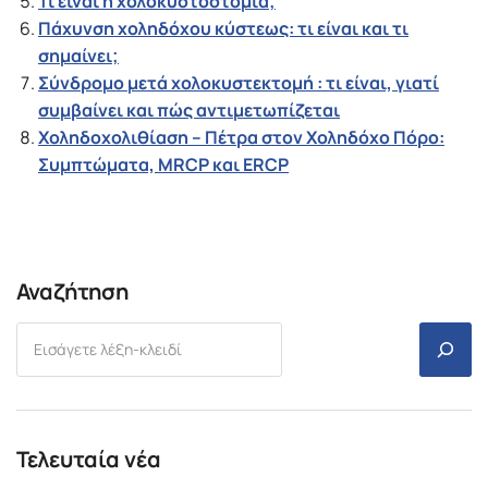
Τι είναι η χολοκυστοστομία;
Πάχυνση χοληδόχου κύστεως: τι είναι και τι
σημαίνει;
Σύνδρομο μετά χολοκυστεκτομή : τι είναι, γιατί
συμβαίνει και πώς αντιμετωπίζεται
Χοληδοχολιθίαση – Πέτρα στον Χοληδόχο Πόρο:
Συμπτώματα, MRCP και ERCP
Αναζήτηση
Τελευταία νέα