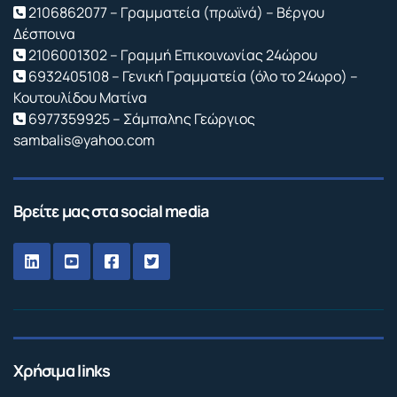
2106862077 – Γραμματεία (πρωϊνά) – Βέργου
Δέσποινα
2106001302 – Γραμμή Επικοινωνίας 24ώρου
6932405108 – Γενική Γραμματεία (όλο το 24ωρο) –
Κουτουλίδου Ματίνα
6977359925 – Σάμπαλης Γεώργιος
sambalis@yahoo.com
Βρείτε μας στα social media
Χρήσιμα links