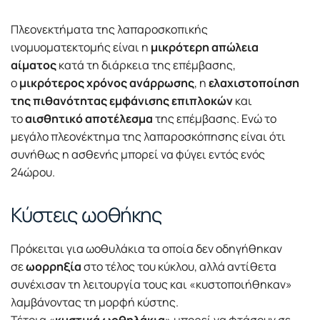
Πλεονεκτήματα της λαπαροσκοπικής
ινομυοματεκτομής είναι η
μικρότερη απώλεια
αίματος
κατά τη διάρκεια της επέμβασης,
ο
μικρότερος χρόνος ανάρρωσης
, η
ελαχιστοποίηση
της πιθανότητας εμφάνισης επιπλοκών
και
το
αισθητικό αποτέλεσμα
της επέμβασης. Ενώ το
μεγάλο πλεονέκτημα της λαπαροσκόπησης είναι ότι
συνήθως η ασθενής μπορεί να φύγει εντός ενός
24ώρου.
Κύστεις ωοθήκης
Πρόκειται για ωοθυλάκια τα οποία δεν οδηγήθηκαν
σε
ωορρηξία
στο τέλος του κύκλου, αλλά αντίθετα
συνέχισαν τη λειτουργία τους και «κυστοποιήθηκαν»
λαμβάνοντας τη μορφή κύστης.
Τέτοια «
κυστικά ωοθηλάκια
» μπορεί να φτάσουν σε