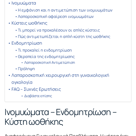
Ινομυώματα
Η εμφάνιση και η αντιμετώπιση των ινομυωμάτων
Λαπαροσκοπική αφαίρεση ινομυωμάτων
Κύστεις ωοθήκης
Τι μπορεί να προκαλέσουν οι απλές κύστεις
Πώς αντιμετωπίζεται η απλή κύστη της ωοθήκης
Ενδομητρίωση
Τι προκαλεί η ενδομητρίωση
Θεραπεία της ενδομητρίωσης
Λαπαροσκοπική Αντιμετώπιση
Πρόληψη
Λαπαροσκοπική χειρουργική στη γυναικολογική
ογκολογία
FAQ – Συχνές Ερωτήσεις
Διαβάστε επίσης
Ινομυώματα – Ενδομητρίωση –
Κύστη ωοθήκης
Αναφερόμενα Γυναικολογικά Προβλήματα. Η μήτρα έχει