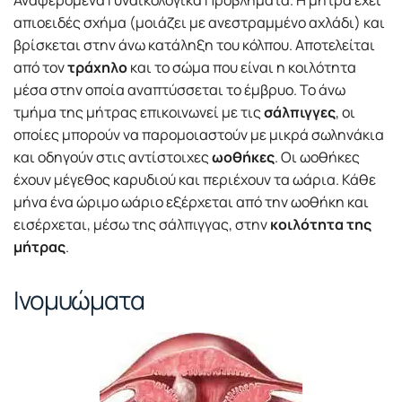
απιοειδές σχήμα (μοιάζει με ανεστραμμένο αχλάδι) και
βρίσκεται στην άνω κατάληξη του κόλπου. Αποτελείται
από τον
τράχηλο
και το σώμα που είναι η κοιλότητα
μέσα στην οποία αναπτύσσεται το έμβρυο. Το άνω
τμήμα της μήτρας επικοινωνεί με τις
σάλπιγγες
, οι
οποίες μπορούν να παρομοιαστούν με μικρά σωληνάκια
και οδηγούν στις αντίστοιχες
ωοθήκες
. Οι ωοθήκες
έχουν μέγεθος καρυδιού και περιέχουν τα ωάρια. Κάθε
μήνα ένα ώριμο ωάριο εξέρχεται από την ωοθήκη και
εισέρχεται, μέσω της σάλπιγγας, στην
κοιλότητα της
μήτρας
.
Ινομυώματα