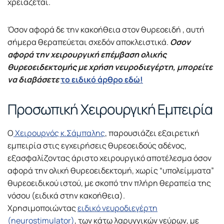
χρειάζεται.
Όσον αφορά δε την κακοήθεια στον θυρεοειδή , αυτή
σήμερα θεραπεύεται σχεδόν αποκλειστικά.
Οσον
αφορά την χειρουργική επέμβαση ολικής
θυρεοειδεκτομής με χρήση νευροδιεγέρτη, μπορείτε
να διαβάσετε
το ειδικό άρθρο εδώ!
Προσωπική Χειρουργική Εμπειρία
Ο
Χειρουργός κ.Σάμπαλης
, παρουσιάζει εξαιρετική
εμπειρία στις εγχειρήσεις θυρεοειδούς αδένος,
εξασφαλίζοντας άριστο χειρουργικό αποτέλεσμα όσον
αφορά την ολική θυρεοειδεκτομή, χωρίς “υπολείμματα”
θυρεοειδικού ιστού, με σκοπό την πλήρη θεραπεία της
νόσου (ειδικά στην κακοήθεια).
Χρησιμοποιώντας
ειδικό νευροδιεγέρτη
(neurostimulator)
, των κάτω λαρυγγικών νεύρων, με