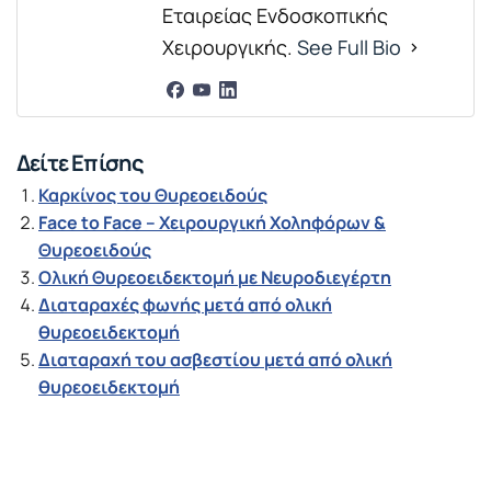
Εταιρείας Ενδοσκοπικής
Χειρουργικής.
See Full Bio
Δείτε Επίσης
Καρκίνος του Θυρεοειδούς
Face to Face – Χειρουργική Χοληφόρων &
Θυρεοειδούς
Ολική Θυρεοειδεκτομή με Νευροδιεγέρτη
Διαταραχές φωνής μετά από ολική
θυρεοειδεκτομή
Διαταραχή του ασβεστίου μετά από ολική
θυρεοειδεκτομή