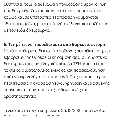
δύσπνοια, τοξικό αδένωμα ή πολυοζώδης βρογχοκήλη
που δεν ρυθμίζονται ικανοποιητικά φαρμακευτικά,
καθώς και σε υποτροπές. Η απόφαση λαμβάνεται
εξατομικευμένα, μετά από πλήρη έλεγχο και συζήτηση
με τον ειδικό χειρουργό.
5. Τι πρέπει να προσέξω μετά από θυρεοειδεκτομή;
Μετά από θυρεοειδεκτομή ο ασθενής συνήθως παίρνει
εφ’ όρου ζωής θυρεοειδική ορμόνη σε δισκίο, ώστε να
διατηρούνται φυσιολογικά επίπεδα TSH. Απαιτείται
τακτικός αιματολογικός έλεγχος και παρακολούθηση
από ενδοκρινολόγο και χειρουργό. Στις περισσότερες
περιπτώσεις η ανάρρωση είναι γρήγορη και ο ασθενής
επανέρχεται σύντομα στις καθημερινές του
δραστηριότητες.
Τελευταία ιατρική επιμέλεια: 26/12/2025 από τον Δρ.