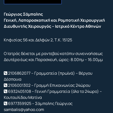
Επικοινωνία
Γεώργιος Σάμπαλης
Γενική, Λαπαροσκοπική και Ρομποτική Χειρουργική
Διευθυντής Χειρουργός – Ιατρικό Κέντρο Αθηνών
Κηφισίας 56 και Δελφών 2, Τ.Κ. 15125
Ο Ιατρός δέχεται με ραντεβού κατόπιν συνεννοήσεως
Δευτέρα έως και Παρασκευή, ώρες: 8.00πμ – 16.00μμ
2106862077 – Γραμματεία (πρωϊνά) – Βέργου
Δέσποινα
2106001302 – Γραμμή Επικοινωνίας 24ώρου
6932405108 – Γενική Γραμματεία (όλο το 24ωρο) –
Κουτουλίδου Ματίνα
6977359925 – Σάμπαλης Γεώργιος
sambalis@yahoo.com