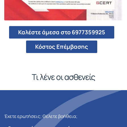
Καλέστε άμεσα στο 6977359925
Κόστος Επέμβασης
Τι λένε οι ασθενείς
Έχετε ερωτήσεις; Θέλετε βοήθεια;