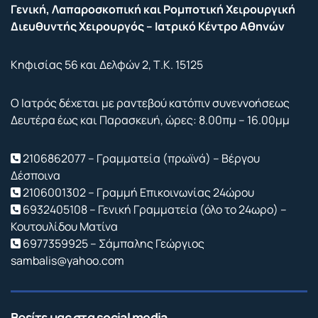
Γενική, Λαπαροσκοπική και Ρομποτική Χειρουργική
Διευθυντής Χειρουργός – Ιατρικό Κέντρο Αθηνών
Κηφισίας 56 και Δελφών 2, Τ.Κ. 15125
Ο Ιατρός δέχεται με ραντεβού κατόπιν συνεννοήσεως
Δευτέρα έως και Παρασκευή, ώρες: 8.00πμ – 16.00μμ
2106862077 – Γραμματεία (πρωϊνά) – Βέργου
Δέσποινα
2106001302 – Γραμμή Επικοινωνίας 24ώρου
6932405108 – Γενική Γραμματεία (όλο το 24ωρο) –
Κουτουλίδου Ματίνα
6977359925 – Σάμπαλης Γεώργιος
sambalis@yahoo.com
Βρείτε μας στα social media