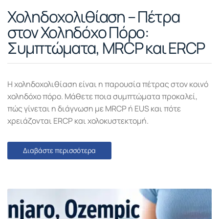
Χοληδοχολιθίαση – Πέτρα
στον Χοληδόχο Πόρο:
Συμπτώματα, MRCP και ERCP
Η χοληδοχολιθίαση είναι η παρουσία πέτρας στον κοινό
χοληδόχο πόρο. Μάθετε ποια συμπτώματα προκαλεί,
πώς γίνεται η διάγνωση με MRCP ή EUS και πότε
χρειάζονται ERCP και χολοκυστεκτομή.
Διαβάστε περισσότερα