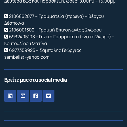
Δευτέρα έως και Παρασκευή, ώρες: 8.00πμ – 16.00μμ
2106862077 – Γραμματεία (πρωϊνά) – Βέργου
Δέσποινα
2106001302 – Γραμμή Επικοινωνίας 24ώρου
6932405108 – Γενική Γραμματεία (όλο το 24ωρο) –
Κουτουλίδου Ματίνα
6977359925 – Σάμπαλης Γεώργιος
sambalis@yahoo.com
Βρείτε μας στα social media