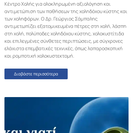
Κέντρο Χολής για ολοκληρωμένη αξιολόγηση και
αντιμετώπιση των παθήσεων της χοληδόχου κύστης και
των χοληφόρων. Ο Δρ. Γεώργιος Σάμπαλης
αντιμετωπίζει εξατομικευμένα πέτρες στη χολή, λάσπη
στη χολή, πολύποδες χοληδόχου κύστης, χολοκυστίτιδα
και επιλεγμένες σύνθετες περιπτώσεις, με σύγχρονες
ελάχιστα επεμβατικές τεχνικές, όπως λαπαροσκοπική
και ρομποτική χολοκυστεκτομή.
Διαβάστε περισσότερα