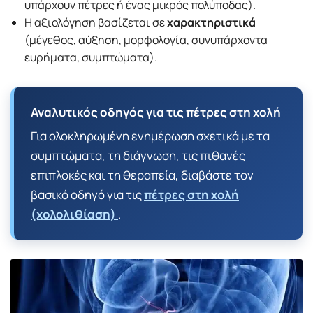
υπάρχουν πέτρες ή ένας μικρός πολύποδας).
Η αξιολόγηση βασίζεται σε
χαρακτηριστικά
(μέγεθος, αύξηση, μορφολογία, συνυπάρχοντα
ευρήματα, συμπτώματα).
Αναλυτικός οδηγός για τις πέτρες στη χολή
Για ολοκληρωμένη ενημέρωση σχετικά με τα
συμπτώματα, τη διάγνωση, τις πιθανές
επιπλοκές και τη θεραπεία, διαβάστε τον
βασικό οδηγό για τις
πέτρες στη χολή
(χολολιθίαση)
.