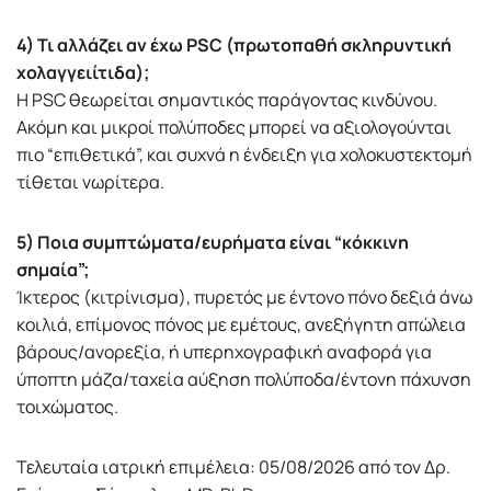
4) Τι αλλάζει αν έχω PSC (πρωτοπαθή σκληρυντική
χολαγγειίτιδα);
Η PSC θεωρείται σημαντικός παράγοντας κινδύνου.
Ακόμη και μικροί πολύποδες μπορεί να αξιολογούνται
πιο “επιθετικά”, και συχνά η ένδειξη για χολοκυστεκτομή
τίθεται νωρίτερα.
5) Ποια συμπτώματα/ευρήματα είναι “κόκκινη
σημαία”;
Ίκτερος (κιτρίνισμα), πυρετός με έντονο πόνο δεξιά άνω
κοιλιά, επίμονος πόνος με εμέτους, ανεξήγητη απώλεια
βάρους/ανορεξία, ή υπερηχογραφική αναφορά για
ύποπτη μάζα/ταχεία αύξηση πολύποδα/έντονη πάχυνση
τοιχώματος.
Τελευταία ιατρική επιμέλεια: 05/08/2026 από τον Δρ.