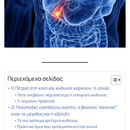
Περιεχόμενα σελίδας
1) Πέτρες στη χολή και κίνδυνος καρκίνου: τι ισχύει
Πότε ανεβαίνει περισσότερο η υποψία/ο κίνδυνος
Τι σημαίνει πρακτικά
2) Πολύποδες χοληδόχου κύστης: ο βασικός “κανόνας”
είναι το μέγεθος και η εξέλιξη
Τα πιο χρήσιμα κριτήρια κινδύνου
Πρακτικά όρια που χρησιμοποιούνται συχνά