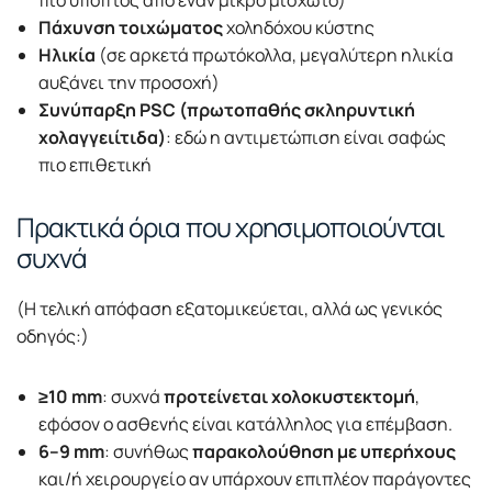
Πάχυνση τοιχώματος
χοληδόχου κύστης
Ηλικία
(σε αρκετά πρωτόκολλα, μεγαλύτερη ηλικία
αυξάνει την προσοχή)
Συνύπαρξη PSC (πρωτοπαθής σκληρυντική
χολαγγειίτιδα)
: εδώ η αντιμετώπιση είναι σαφώς
πιο επιθετική
Πρακτικά όρια που χρησιμοποιούνται
συχνά
(Η τελική απόφαση εξατομικεύεται, αλλά ως γενικός
οδηγός:)
≥10 mm
: συχνά
προτείνεται χολοκυστεκτομή
,
εφόσον ο ασθενής είναι κατάλληλος για επέμβαση.
6–9 mm
: συνήθως
παρακολούθηση με υπερήχους
και/ή χειρουργείο αν υπάρχουν επιπλέον παράγοντες