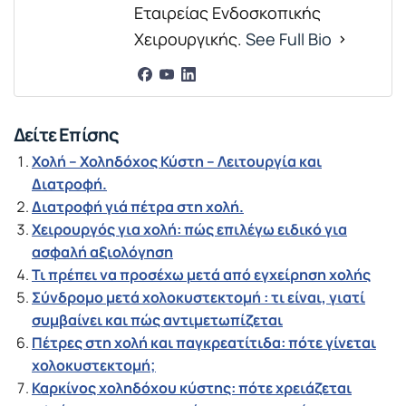
Εταιρείας Ενδοσκοπικής
Χειρουργικής.
See Full Bio
Δείτε Επίσης
Χολή – Χοληδόχος Κύστη – Λειτουργία και
Διατροφή.
Διατροφή γιά πέτρα στη χολή.
Χειρουργός για χολή: πώς επιλέγω ειδικό για
ασφαλή αξιολόγηση
Τι πρέπει να προσέχω μετά από εγχείρηση χολής
Σύνδρομο μετά χολοκυστεκτομή : τι είναι, γιατί
συμβαίνει και πώς αντιμετωπίζεται
Πέτρες στη χολή και παγκρεατίτιδα: πότε γίνεται
χολοκυστεκτομή;
Καρκίνος χοληδόχου κύστης: πότε χρειάζεται