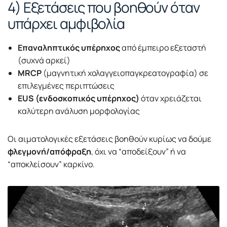
4) Εξετάσεις που βοηθούν όταν
υπάρχει αμφιβολία
Επαναληπτικός υπέρηχος
από έμπειρο εξεταστή
(συχνά αρκεί)
MRCP
(μαγνητική χολαγγειοπαγκρεατογραφία) σε
επιλεγμένες περιπτώσεις
EUS (ενδοσκοπικός υπέρηχος)
όταν χρειάζεται
καλύτερη ανάλυση μορφολογίας
Οι αιματολογικές εξετάσεις βοηθούν κυρίως να δούμε
φλεγμονή/απόφραξη
, όχι να “αποδείξουν” ή να
“αποκλείσουν” καρκίνο.