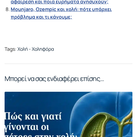
αφαίρεση και ποια ευρήματα ανησυχούν;
Mounjaro, Ozempic και χολή: πότε υπάρχει
πρόβλημα και τι κάνουμε;
Tags:
Χολή - Χοληφόρα
Μπορεί να σας ενδιαφέρει επίσης…