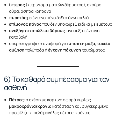
ίκτερος
(κιτρίνισμα ματιών/δέρματος), σκούρα
ούρα, άσπρα κόπρανα
πυρετός
με έντονο πόνο δεξιά άνω κοιλιά
επίμονος πόνος
που δεν υποχωρεί, ειδικά με εμέτους
ανεξήγητη απώλεια βάρους
, ανορεξία, έντονη
καταβολή
υπερηχογραφική αναφορά για
ύποπτη μάζα
,
ταχεία
αύξηση
πολύποδα ή
έντονη πάχυνση
τοιχώματος
6) Το καθαρό συμπέρασμα για τον
ασθενή
Πέτρες
: η σχέση με καρκίνο αφορά κυρίως
μακροχρόνια/χρόνια
κατάσταση και συγκεκριμένα
προφίλ (π.χ. πολύ μεγάλες πέτρες, χρόνιες