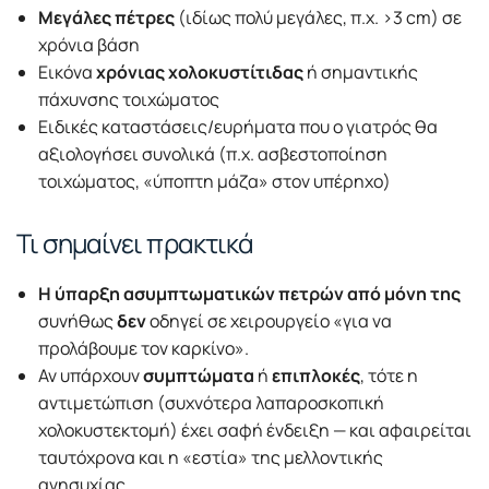
Μεγάλες πέτρες
(ιδίως πολύ μεγάλες, π.χ. >3 cm) σε
χρόνια βάση
Εικόνα
χρόνιας χολοκυστίτιδας
ή σημαντικής
πάχυνσης τοιχώματος
Ειδικές καταστάσεις/ευρήματα που ο γιατρός θα
αξιολογήσει συνολικά (π.χ. ασβεστοποίηση
τοιχώματος, «ύποπτη μάζα» στον υπέρηχο)
Τι σημαίνει πρακτικά
Η ύπαρξη ασυμπτωματικών πετρών από μόνη της
συνήθως
δεν
οδηγεί σε χειρουργείο «για να
προλάβουμε τον καρκίνο».
Αν υπάρχουν
συμπτώματα
ή
επιπλοκές
, τότε η
αντιμετώπιση (συχνότερα λαπαροσκοπική
χολοκυστεκτομή) έχει σαφή ένδειξη — και αφαιρείται
ταυτόχρονα και η «εστία» της μελλοντικής
ανησυχίας.