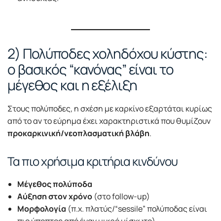
2) Πολύποδες χοληδόχου κύστης:
ο βασικός “κανόνας” είναι το
μέγεθος και η εξέλιξη
Στους πολύποδες, η σχέση με καρκίνο εξαρτάται κυρίως
από το αν το εύρημα έχει χαρακτηριστικά που θυμίζουν
προκαρκινική/νεοπλασματική βλάβη
.
Τα πιο χρήσιμα κριτήρια κινδύνου
Μέγεθος πολύποδα
Αύξηση στον χρόνο
(στο follow-up)
Μορφολογία
(π.χ. πλατύς/“sessile” πολύποδας είναι
πιο ύποπτος από έναν μικρό μίσχωτο)