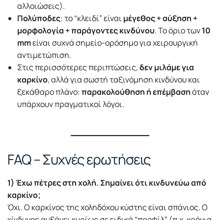
αλλοιώσεις).
Πολύποδες
: το “κλειδί” είναι
μέγεθος + αύξηση +
μορφολογία + παράγοντες κινδύνου
. Το όριο των
10
mm
είναι συχνά σημείο-ορόσημο για χειρουργική
αντιμετώπιση.
Στις περισσότερες περιπτώσεις,
δεν μιλάμε για
καρκίνο
, αλλά για σωστή ταξινόμηση κινδύνου και
ξεκάθαρο πλάνο:
παρακολούθηση ή επέμβαση
όταν
υπάρχουν πραγματικοί λόγοι.
FAQ – Συχνές ερωτήσεις
1) Έχω πέτρες στη χολή. Σημαίνει ότι κινδυνεύω από
καρκίνο;
Όχι. Ο καρκίνος της χοληδόχου κύστης είναι σπάνιος. Ο
κίνδυνος αυξάνει κυρίως σε ειδικά “προφίλ” (π.χ. χρόνια