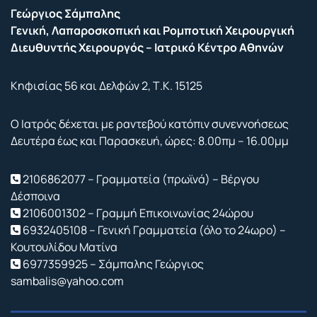
Γεώργιος Σάμπαλης
Γενική, Λαπαροσκοπική και Ρομποτική Χειρουργική
Διευθυντής Χειρουργός – Ιατρικό Κέντρο Αθηνών
Κηφισίας 56 και Δελφών 2, Τ.Κ. 15125
Ο Ιατρός δέχεται με ραντεβού κατόπιν συνεννοήσεως
Δευτέρα έως και Παρασκευή, ώρες: 8.00πμ – 16.00μμ
2106862077 – Γραμματεία (πρωϊνά) – Βέργου
Δέσποινα
2106001302 – Γραμμή Επικοινωνίας 24ώρου
6932405108 – Γενική Γραμματεία (όλο το 24ωρο) –
Κουτουλίδου Ματίνα
6977359925 – Σάμπαλης Γεώργιος
sambalis@yahoo.com