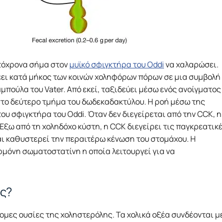
υτόχρονα σήμα στον
μυϊκό σφιγκτήρα του Oddi
να χαλαρώσει.
ρέει κατά μήκος των κοινών χοληφόρων πόρων σε μια συμβολή
μπούλα του Vater. Από εκεί, ταξιδεύει μέσω ενός ανοίγματος
το δεύτερο τμήμα του δωδεκαδακτύλου. Η ροή μέσω της
του σφιγκτήρα του Oddi. Όταν δεν διεγείρεται από την CCK, η
 Έξω από τη χοληδόχο κύστη, η CCK διεγείρει τις παγκρεατικ
και καθυστερεί την περαιτέρω κένωση του στομάχου. Η
μόνη σωματοστατίνη η οποία λειτουργεί για να
ής?
ομες ουσίες της χοληστερόλης. Τα χολικά οξέα συνδέονται μ