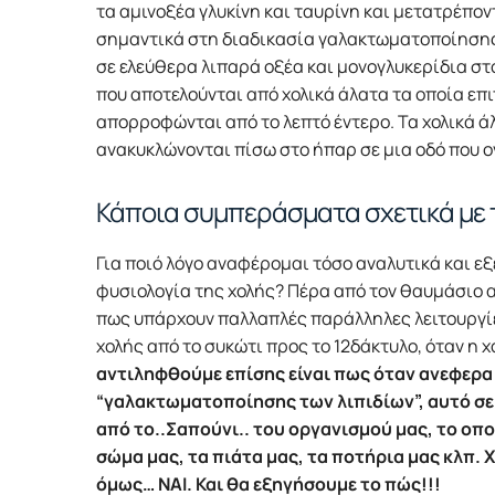
τα αμινοξέα γλυκίνη και ταυρίνη και μετατρέποντ
σημαντικά στη διαδικασία γαλακτωματοποίησης 
σε ελεύθερα λιπαρά οξέα και μονογλυκερίδια στ
που αποτελούνται από χολικά άλατα τα οποία επι
απορροφώνται από το λεπτό έντερο. Τα χολικά ά
ανακυκλώνονται πίσω στο ήπαρ σε μια οδό που 
Κάποια συμπεράσματα σχετικά με τ
Για ποιό λόγο αναφέρομαι τόσο αναλυτικά και ε
φυσιολογία της χολής? Πέρα από τον θαυμάσιο α
πως υπάρχουν παλλαπλές παράλληλες λειτουργίε
χολής από το συκώτι προς το 12δάκτυλο, όταν η
αντιληφθούμε επίσης είναι πως όταν ανεφερ
“γαλακτωματοποίησης των λιπιδίων”, αυτό σε 
από το..Σαπούνι.. του οργανισμού μας, το οπ
σώμα μας, τα πιάτα μας, τα ποτήρια μας κλπ. 
όμως… ΝΑΙ. Και θα εξηγήσουμε το πώς!!!