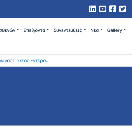
σθενών
Επείγοντα
Συνεντεύξεις
Νέα
Gallery
κίνος Παχέος Εντέρου