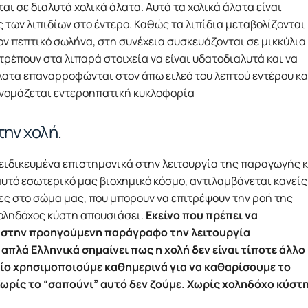
αι σε διαλυτά χολικά άλατα. Αυτά τα χολικά άλατα είναι
των λιπιδίων στο έντερο. Καθώς τα λιπίδια μεταβολίζονται
ον πεπτικό σωλήνα, στη συνέχεια συσκευάζονται σε μικκύλια
τρέπουν στα λιπαρά στοιχεία να είναι υδατοδιαλυτά και να
λατα επαναρροφώνται στον άπω ειλεό του λεπτού εντέρου κα
ονομάζεται εντεροηπατική κυκλοφορία
ην χολή.
ξειδικευμένα επιστημονικά στην λειτουργία της παραγωγής 
υτό εσωτερικό μας βιοχημικό κόσμο, αντιλαμβάνεται κανείς
ς στο σώμα μας, που μπορουν να επιτρέψουν την ροή της
 χοληδόχος κύστη απουσιάσει.
Εκείνο που πρέπει να
α στην προηγούμενη παράγραφο την λειτουργία
απλά Ελληνικά σημαίνει πως η χολή δεν είναι τίποτε άλλο
οίο χρησιμοποιούμε καθημερινά για να καθαρίσουμε το
Χωρίς το “σαπούνι” αυτό δεν ζούμε. Χωρίς χοληδόχο κύστ