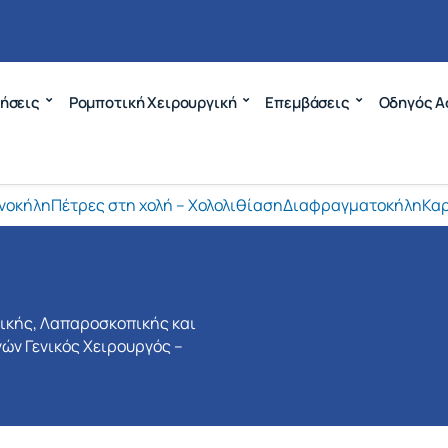
ήσεις
Ρομποτική Χειρουργική
Επεμβάσεις
Οδηγός Α
νοκήλη
Πέτρες στη χολή – Χολολιθίαση
Διαφραγματοκήλη
Καρ
νικής, Λαπαροσκοπικής και
ών Γενικός Χειρουργός –