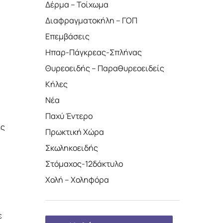
Δέρμα – Τοίχωμα
Διαφραγματοκήλη – ΓΟΠ
Επεμβάσεις
Ηπαρ-Πάγκρεας-Σπλήνας
Θυρεοειδής – Παραθυρεοειδείς
Κήλες
Νέα
Παχύ Έντερο
ές
Πρωκτική Χώρα
Σκωληκοειδής
Στόμαχος-12δάκτυλο
Χολή – Χοληφόρα
ε