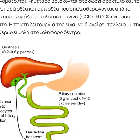
νομάζονται Ι-κύτταρα βρίσκονται στο δωδεκαδάκτυλο και το
 λιπαρά οξέα και αμινοξέα που απελευθερώνονται από το
 που ονομάζεται χολοκυστοκινίνη (CCK). Η CCK έχει δύο
η. Η πρώτη λειτουργία της είναι να διεγείρει τον λείο μυ τη
θερώνει χολή στο χοληφόρο δέντρο.