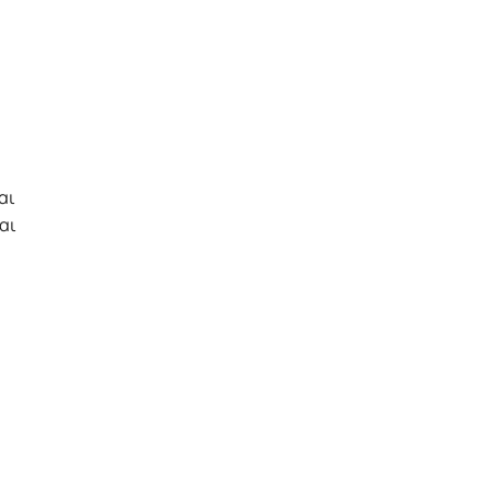
αι
αι