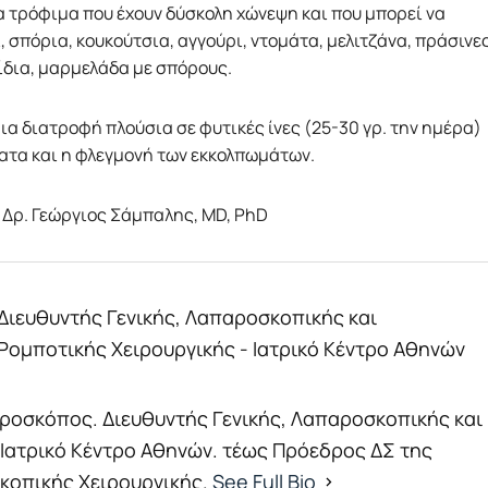
α τρόφιμα που έχουν δύσκολη χώνεψη και που μπορεί να
 σπόρια, κουκούτσια, αγγούρι, ντομάτα, μελιτζάνα, πράσινε
νίδια, μαρμελάδα με σπόρους.
μια διατροφή πλούσια σε φυτικές ίνες (25-30 γρ. την ημέρα)
ατα και η φλεγμονή των εκκολπωμάτων.
ν Δρ. Γεώργιος Σάμπαλης, MD, PhD
Διευθυντής Γενικής, Λαπαροσκοπικής και
Ρομποτικής Χειρουργικής - Ιατρικό Κέντρο Αθηνών
αροσκόπος. Διευθυντής Γενικής, Λαπαροσκοπικής και
 Ιατρικό Κέντρο Αθηνών. τέως Πρόεδρος ΔΣ της
σκοπικής Χειρουργικής.
See Full Bio