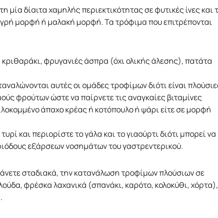
τη μία δίαιτα χαμηλής περιεκτικότητας σε φυτικές ίνες και 
 υγρή μορφή ή μαλακή μορφή. Τα τρόφιμα που επιτρέπονται
, κριθαράκι, φρυγανιές άσπρα (όχι ολικής άλεσης), πατάτα
αταναλώνονται αυτές οι ομάδες τροφίμων διότι είναι πλούσιε
υμούς φρούτων ώστε να παίρνετε τις αναγκαίες βιταμίνες
ιλοκομμένο άπαχο κρέας ή κοτόπουλο ή ψάρι είτε σε μορφή
τυρί και περιορίστε το γάλα και το γιαούρτι διότι μπορεί να
ριόδους εξάρσεων νοσημάτων του γαστρεντερικού.
ξάνετε σταδιακά, την κατανάλωση τροφίμων πλούσιων σε
λούδα, φρέσκα λαχανικά (σπανάκι, καρότο, κολοκύθι, χόρτα),
.