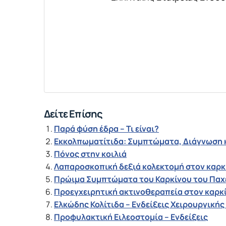
Δείτε Επίσης
Παρά φύση έδρα – Τι είναι?
Εκκολπωματίτιδα: Συμπτώματα, Διάγνωση 
Πόνος στην κοιλιά
Λαπαροσκοπική δεξιά κολεκτομή στον καρκ
Πρώιμα Συμπτώματα του Καρκίνου του Παχ
Προεγχειρητική ακτινοθεραπεία στον καρκ
Ελκώδης Κολίτιδα – Ενδείξεις Χειρουργική
Προφυλακτική Ειλεοστομία – Ενδείξεις