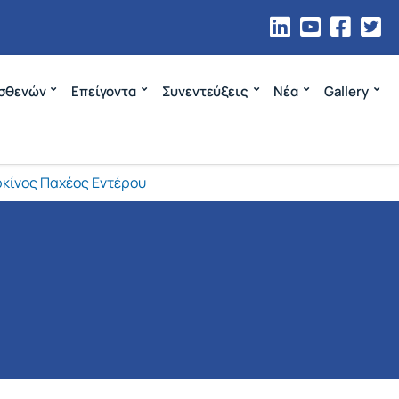
σθενών
Επείγοντα
Συνεντεύξεις
Νέα
Gallery
κίνος Παχέος Εντέρου