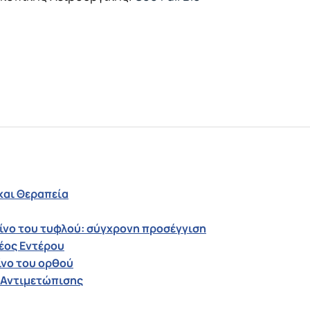
και Θεραπεία
ίνο του τυφλού: σύγχρονη προσέγγιση
έος Εντέρου
ίνο του ορθού
ς Αντιμετώπισης