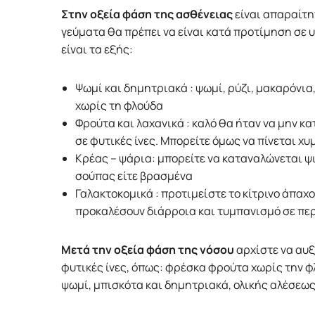
Στην οξεία φάση της ασθένειας
είναι απαραίτη
γεύματα θα πρέπει να είναι κατά προτίμηση σε
είναι τα εξής:
Ψωμί και δημητριακά : ψωμί, ρύζι, μακαρόνια
χωρίς τη φλούδα
Φρούτα και λαχανικά : καλό θα ήταν να μην κ
σε φυτικές ίνες. Μπορείτε όμως να πίνεται χ
Κρέας – ψάρια: μπορείτε να καταναλώνεται ψ
σούπας είτε βρασμένα
Γαλακτοκομικά : προτιμείστε το κίτρινο άπαχο 
προκαλέσουν διάρροια και τυμπανισμό σε πε
Μετά την οξεία φάση της νόσου
αρχίστε να αυ
φυτικές ίνες, όπως: φρέσκα φρούτα χωρίς την φ
ψωμί, μπισκότα και δημητριακά, ολικής αλέσεως