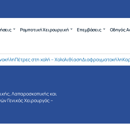
ήσεις
Ρομποτική Χειρουργική
Επεμβάσεις
Οδηγός Α
νοκήλη
Πέτρες στη χολή – Χολολιθίαση
Διαφραγματοκήλη
Καρ
νικής, Λαπαροσκοπικής και
ών Γενικός Χειρουργός –