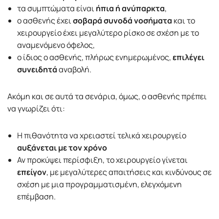
τα συμπτώματα είναι
ήπια ή ανύπαρκτα
,
ο ασθενής έχει
σοβαρά συνοδά νοσήματα
και το
χειρουργείο έχει μεγαλύτερο ρίσκο σε σχέση με το
αναμενόμενο όφελος,
ο ίδιος ο ασθενής, πλήρως ενημερωμένος,
επιλέγει
συνειδητά
αναβολή.
Ακόμη και σε αυτά τα σενάρια, όμως, ο ασθενής πρέπει
να γνωρίζει ότι:
Η πιθανότητα να χρειαστεί τελικά χειρουργείο
αυξάνεται με τον χρόνο
Αν προκύψει περίσφιξη, το χειρουργείο γίνεται
επείγον
, με μεγαλύτερες απαιτήσεις και κινδύνους σε
σχέση με μια προγραμματισμένη, ελεγχόμενη
επέμβαση.