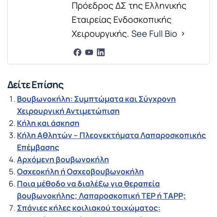
Πρόεδρος ΔΣ της Ελληνικής
Εταιρείας Ενδοσκοπικής
Χειρουργικής.
See Full Bio
Δείτε Επίσης
Βουβωνοκήλη: Συμπτώματα και Σύγχρονη
Χειρουργική Αντιμετώπιση
Κήλη και άσκηση
Κήλη Αθλητών – Πλεονεκτήματα Λαπαροσκοπικής
Επέμβασης
Αρχόμενη βουβωνοκήλη
Οσχεοκήλη ή Οσχεοβουβωνοκήλη
Ποια μέθοδο να διαλέξω για θεραπεία
βουβωνοκήλης; Λαπαροσκοπική TEP ή TAPP;
Σπάνιες κήλες κοιλιακού τοιχώματος: