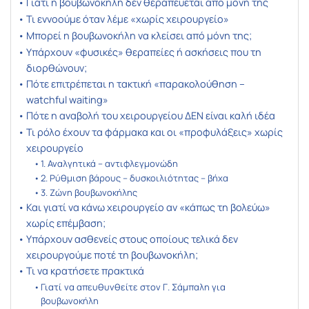
Γιατί η βουβωνοκήλη δεν θεραπεύεται από μόνη της
Τι εννοούμε όταν λέμε «χωρίς χειρουργείο»
Μπορεί η βουβωνοκήλη να κλείσει από μόνη της;
Υπάρχουν «φυσικές» θεραπείες ή ασκήσεις που τη
διορθώνουν;
Πότε επιτρέπεται η τακτική «παρακολούθηση –
watchful waiting»
Πότε η αναβολή του χειρουργείου ΔΕΝ είναι καλή ιδέα
Τι ρόλο έχουν τα φάρμακα και οι «προφυλάξεις» χωρίς
χειρουργείο
1. Αναλγητικά – αντιφλεγμονώδη
2. Ρύθμιση βάρους – δυσκοιλιότητας – βήχα
3. Ζώνη βουβωνοκήλης
Και γιατί να κάνω χειρουργείο αν «κάπως τη βολεύω»
χωρίς επέμβαση;
Υπάρχουν ασθενείς στους οποίους τελικά δεν
χειρουργούμε ποτέ τη βουβωνοκήλη;
Τι να κρατήσετε πρακτικά
Γιατί να απευθυνθείτε στον Γ. Σάμπαλη για
βουβωνοκήλη