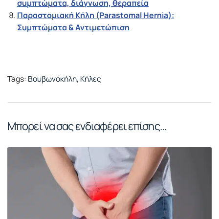
συμπτώματα, διάγνωση, θεραπεία
Παραστομιακή Κήλη (Parastomal Hernia):
Συμπτώματα & Αντιμετώπιση
Tags:
Βουβωνοκήλη
,
Κήλες
Μπορεί να σας ενδιαφέρει επίσης…