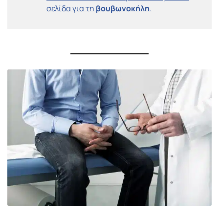
σελίδα για τη
βουβωνοκήλη
.