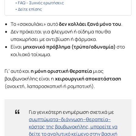
FAQ – Συχνές ερωτήσεις
Δείτε επίσης
Το «σακουλάκι» αυτό
δεν κολλάει ξανά μόνο του
.
Δεν πρόκειται για φλεγμονή ή οίδημα που θα
υποχωρήσει με αντιβίωση ή φάρμακα.
Είναι
μηχανικό πρόβλημα (τρύπα/αδυναμία)
στο
κοιλιακό τοίχωμα.
Γι’ αυτό και
η μόνη οριστική θεραπεία
μιας
βουβωνοκήλης είναι η
χειρουργική αποκατάσταση
(ανοικτή, λαπαροσκοπική ή ρομποτική).
Για γενικότερη ενημέρωση σχετικά με
συμπτώματα–διάγνωση–θεραπεία–
κόστος της βουβωνοκήλης, μπορείτε να
δείτε το αναλυτικό κείμενο στην βασική