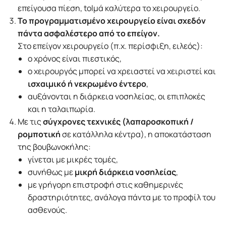
επείγουσα πίεση, tolμά καλύτερα το χειρουργείο.
Το προγραμματισμένο χειρουργείο είναι σχεδόν
πάντα ασφαλέστερο από το επείγον.
Στο επείγον χειρουργείο (π.χ. περίσφιξη, ειλεός):
ο χρόνος είναι πιεστικός,
ο χειρουργός μπορεί να χρειαστεί να χειριστεί και
ισχαιμικό ή νεκρωμένο έντερο
,
αυξάνονται η διάρκεια νοσηλείας, οι επιπλοκές
και η ταλαιπωρία.
Με τις
σύγχρονες τεχνικές (λαπαροσκοπική /
ρομποτική
σε κατάλληλα κέντρα), η αποκατάσταση
της βουβωνοκήλης:
γίνεται με μικρές τομές,
συνήθως με
μικρή διάρκεια νοσηλείας
,
με γρήγορη επιστροφή στις καθημερινές
δραστηριότητες, ανάλογα πάντα με το προφίλ του
ασθενούς.