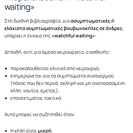
waiting»
Στη διεθνή βιβλιογραφία, για
ασυμπτωματικές ή
ελάχιστα συμπτωματικές βουβωνοκήλες σε άνδρες
,
υπάρχει η έννοια της
«watchful waiting»
:
Δηλαδή, αντί για άμεσο χειρουργείο, ο ασθενής:
παρακολουθείται κλινικά από χειρουργό,
ενημερώνεται για τα συμπτώματα συναγερμού
(πόνος που δεν περνά, σκληρή και μη ανατασσόμενη
κήλη, ναυτία, έμετος),
επανεκτιμάται τακτικά.
Αυτό μπορεί να συζητηθεί όταν:
Η κήλη είναι
μικρή
,