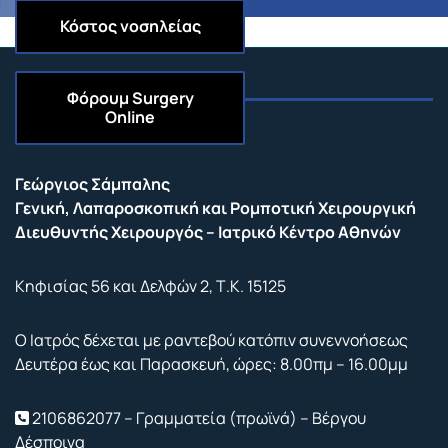
Κόστος νοσηλείας
Φόρουμ
Surgery
Online
Επικοινωνία
Γεώργιος Σάμπαλης
Γενική, Λαπαροσκοπική και Ρομποτική Χειρουργική
Διευθυντής Χειρουργός – Ιατρικό Κέντρο Αθηνών
Κηφισίας 56 και Δελφών 2, Τ.Κ. 15125
Ο Ιατρός δέχεται με ραντεβού κατόπιν συνεννοήσεως
Δευτέρα έως και Παρασκευή, ώρες: 8.00πμ – 16.00μμ
2106862077 – Γραμματεία (πρωϊνά) – Βέργου
Δέσποινα