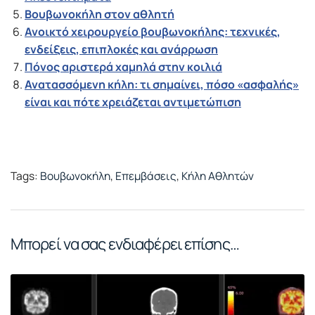
Βουβωνοκήλη στον αθλητή
Ανοικτό χειρουργείο βουβωνοκήλης: τεχνικές,
ενδείξεις, επιπλοκές και ανάρρωση
Πόνος αριστερά χαμηλά στην κοιλιά
Ανατασσόμενη κήλη: τι σημαίνει, πόσο «ασφαλής»
είναι και πότε χρειάζεται αντιμετώπιση
Tags:
Βουβωνοκήλη
,
Επεμβάσεις
,
Κήλη Αθλητών
Μπορεί να σας ενδιαφέρει επίσης…