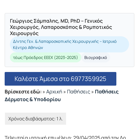
Γεώργιος Σάμπαλης, MD, PhD – Γενικός
Χειρουργός, Λαπαροσκόπος & Ρομποτικός
Χειρουργός
Δ/ντης Γεν. & Λαπαροσκοπικής Χειρουργικής – Ιατρικό
Κέντρο Αθηνών
τέως Πρόεδρος ΕΕΕΧ (2023–2025)
Βιογραφικό
Καλέστε Άμεσα στο 6977359925
Βρίσκεστε εδώ:
»
Αρχική
»
Παθήσεις
»
Παθήσεις
Δέρματος & Υποδορίου
Τελευταία ιατρική επιμέλεια: 29/04/2025 από τον Δρ.