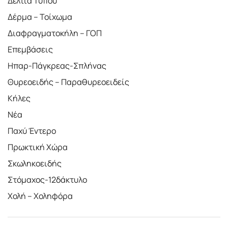
Δελτία Τύπου
Δέρμα – Τοίχωμα
Διαφραγματοκήλη – ΓΟΠ
Επεμβάσεις
Ηπαρ-Πάγκρεας-Σπλήνας
Θυρεοειδής – Παραθυρεοειδείς
Κήλες
Νέα
Παχύ Έντερο
Πρωκτική Χώρα
Σκωληκοειδής
Στόμαχος-12δάκτυλο
Χολή – Χοληφόρα