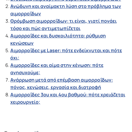
Ανώδυνη και αναίμακτη λύση στο πρόβλημα των
αιμορροΐδων
Θρόμβωση αιμορροΐδων: τι είναι, γιατί πονάει
τόσο και πώς αντιμετωπίζεται
Αιμορροΐδες και δυσκοιλιότητα: ρύθμιση
κενώσεων
Αιμορροΐδες με Laser: πότε ενδείκνυται και πότε
όχι;
Αιμορροΐδες και αίμα στην κένωση: πότε
ανησυχούμε;
Ανάρρωση μετά από επέμβαση αιμορροΐδων:
πόνος, κενώσεις, εργασία και διατροφή
Αιμορροΐδες 3ου και 4ου βαθμού: πότε χρειάζεται
χειρουργείο;