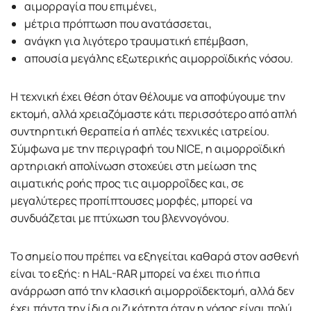
αιμορραγία που επιμένει,
μέτρια πρόπτωση που ανατάσσεται,
ανάγκη για λιγότερο τραυματική επέμβαση,
απουσία μεγάλης εξωτερικής αιμορροϊδικής νόσου.
Η τεχνική έχει θέση όταν θέλουμε να αποφύγουμε την
εκτομή, αλλά χρειαζόμαστε κάτι περισσότερο από απλή
συντηρητική θεραπεία ή απλές τεχνικές ιατρείου.
Σύμφωνα με την περιγραφή του NICE, η αιμορροϊδική
αρτηριακή απολίνωση στοχεύει στη μείωση της
αιματικής ροής προς τις αιμορροΐδες και, σε
μεγαλύτερες προπίπτουσες μορφές, μπορεί να
συνδυάζεται με πτύχωση του βλεννογόνου.
Το σημείο που πρέπει να εξηγείται καθαρά στον ασθενή
είναι το εξής: η HAL-RAR μπορεί να έχει πιο ήπια
ανάρρωση από την κλασική αιμορροϊδεκτομή, αλλά δεν
έχει πάντα την ίδια ριζικότητα όταν η νόσος είναι πολύ