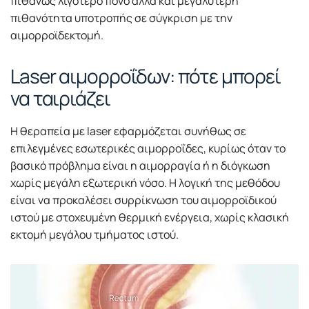
πιθανώς λιγότερο πόνο αλλά και μεγαλύτερη
πιθανότητα υποτροπής σε σύγκριση με την
αιμορροϊδεκτομή.
Laser αιμορροΐδων: πότε μπορεί
να ταιριάζει
Η θεραπεία με laser εφαρμόζεται συνήθως σε
επιλεγμένες εσωτερικές αιμορροΐδες, κυρίως όταν το
βασικό πρόβλημα είναι η αιμορραγία ή η διόγκωση
χωρίς μεγάλη εξωτερική νόσο. Η λογική της μεθόδου
είναι να προκαλέσει συρρίκνωση του αιμορροϊδικού
ιστού με στοχευμένη θερμική ενέργεια, χωρίς κλασική
εκτομή μεγάλου τμήματος ιστού.