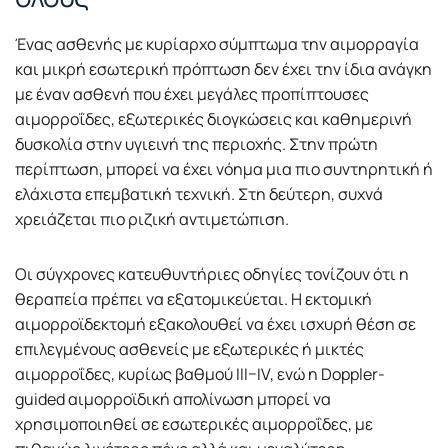
Ένας ασθενής με κυρίαρχο σύμπτωμα την αιμορραγία
και μικρή εσωτερική πρόπτωση δεν έχει την ίδια ανάγκη
με έναν ασθενή που έχει μεγάλες προπίπτουσες
αιμορροΐδες, εξωτερικές διογκώσεις και καθημερινή
δυσκολία στην υγιεινή της περιοχής. Στην πρώτη
περίπτωση, μπορεί να έχει νόημα μια πιο συντηρητική ή
ελάχιστα επεμβατική τεχνική. Στη δεύτερη, συχνά
χρειάζεται πιο ριζική αντιμετώπιση.
Οι σύγχρονες κατευθυντήριες οδηγίες τονίζουν ότι η
θεραπεία πρέπει να εξατομικεύεται. Η εκτομική
αιμορροϊδεκτομή εξακολουθεί να έχει ισχυρή θέση σε
επιλεγμένους ασθενείς με εξωτερικές ή μικτές
αιμορροΐδες, κυρίως βαθμού III–IV, ενώ η Doppler-
guided αιμορροϊδική απολίνωση μπορεί να
χρησιμοποιηθεί σε εσωτερικές αιμορροΐδες, με