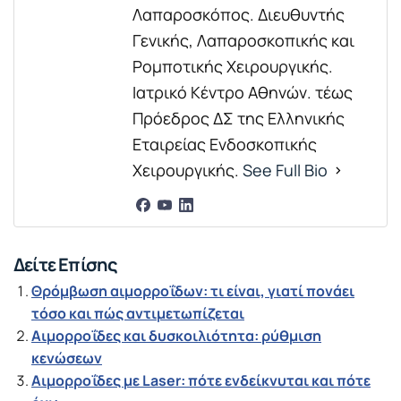
Λαπαροσκόπος. Διευθυντής
Γενικής, Λαπαροσκοπικής και
Ρομποτικής Χειρουργικής.
Ιατρικό Κέντρο Αθηνών. τέως
Πρόεδρος ΔΣ της Ελληνικής
Εταιρείας Ενδοσκοπικής
Χειρουργικής.
See Full Bio
Δείτε Επίσης
Θρόμβωση αιμορροΐδων: τι είναι, γιατί πονάει
τόσο και πώς αντιμετωπίζεται
Αιμορροΐδες και δυσκοιλιότητα: ρύθμιση
κενώσεων
Αιμορροΐδες με Laser: πότε ενδείκνυται και πότε