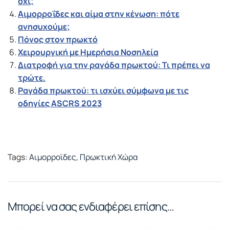
όχι;
Αιμορροΐδες και αίμα στην κένωση: πότε
ανησυχούμε;
Πόνος στον πρωκτό
Χειρουργική με Ημερήσια Νοσηλεία
Διατροφή για την ραγάδα πρωκτού: Τι πρέπει να
τρώτε.
Ραγάδα πρωκτού: τι ισχύει σύμφωνα με τις
οδηγίες ASCRS 2023
Tags:
Αιμορροϊδες
,
Πρωκτική Χώρα
Μπορεί να σας ενδιαφέρει επίσης…