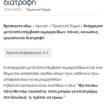
διατροφή
19/04/2026
Πρωκτική Χώρα
Βρίσκεστε εδώ:
»
Αρχική
»
Πρωκτική Χώρα
»
Ανάρρωση
μετά από επέμβαση αιμορροΐδων: πόνος, κενώσεις,
εργασία και διατροφή
Η ανάρρωση μετά από επέμβαση αιμορροΐδων είναι ένα
θέμα που απασχολεί σχεδόν όλους τους ασθενείς πριν
αποφασίσουν να χειρουργηθούν.
Η βασική ανησυχία είναι συνήθως η ίδια:
“θα πονάω;
πότε θα πάω τουαλέτα; πότε μπορώ να επιστρέψω
στη δουλειά; τι πρέπει να τρώω;”