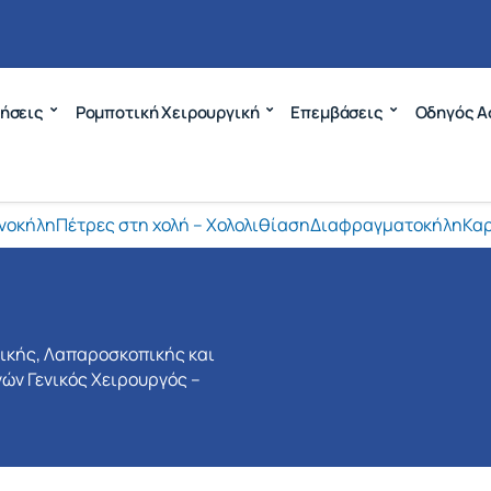
ήσεις
Ρομποτική Χειρουργική
Επεμβάσεις
Οδηγός Α
νοκήλη
Πέτρες στη χολή – Χολολιθίαση
Διαφραγματοκήλη
Καρ
νικής, Λαπαροσκοπικής και
ών Γενικός Χειρουργός –