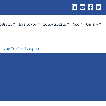
σθενών
Επείγοντα
Συνεντεύξεις
Νέα
Gallery
κίνος Παχέος Εντέρου