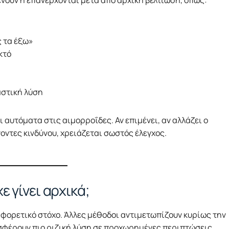
νουν ή επανέρχονται μετά από αρχική βελτίωση, όπως:
ς τα έξω»
κτό
αστική λύση
 αυτόματα στις αιμορροΐδες. Αν επιμένει, αν αλλάζει ο
ντες κινδύνου, χρειάζεται σωστός έλεγχος.
ε γίνει αρχικά;
ιαφορετικό στόχο. Άλλες μέθοδοι αντιμετωπίζουν κυρίως την
σφέρουν πιο ριζική λύση σε προχωρημένες περιπτώσεις.