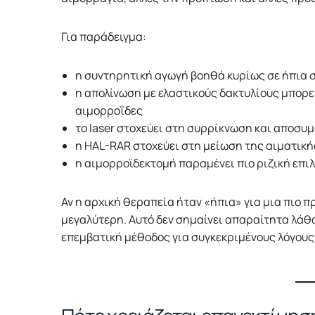
Για παράδειγμα:
η συντηρητική αγωγή βοηθά κυρίως σε ήπια
η απολίνωση με ελαστικούς δακτυλίους μπορεί
αιμορροΐδες
το laser στοχεύει στη συρρίκνωση και αποσ
η HAL-RAR στοχεύει στη μείωση της αιματικ
η αιμορροϊδεκτομή παραμένει πιο ριζική επιλ
Αν η αρχική θεραπεία ήταν «ήπια» για μια πιο
μεγαλύτερη. Αυτό δεν σημαίνει απαραίτητα λάθο
επεμβατική μέθοδος για συγκεκριμένους λόγους,