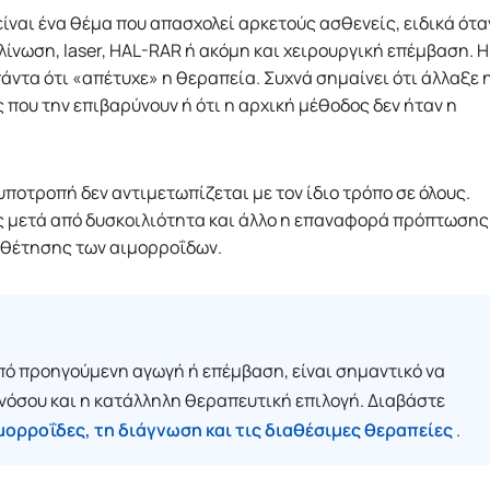
ίναι ένα θέμα που απασχολεί αρκετούς ασθενείς, ειδικά ότα
ίνωση, laser, HAL-RAR ή ακόμη και χειρουργική επέμβαση. Η
ντα ότι «απέτυχε» η θεραπεία. Συχνά σημαίνει ότι άλλαξε 
 που την επιβαρύνουν ή ότι η αρχική μέθοδος δεν ήταν η
υποτροπή δεν αντιμετωπίζεται με τον ίδιο τρόπο σε όλους.
ς μετά από δυσκοιλιότητα και άλλο η επαναφορά πρόπτωσης
οθέτησης των αιμορροΐδων.
ό προηγούμενη αγωγή ή επέμβαση, είναι σημαντικό να
νόσου και η κατάλληλη θεραπευτική επιλογή. Διαβάστε
μορροΐδες, τη διάγνωση και τις διαθέσιμες θεραπείες
.