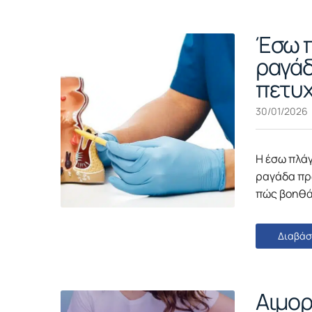
Έσω π
ραγάδ
πετυχ
30/01/2026
Η έσω πλάγ
ραγάδα πρωκ
πώς βοηθά
Διαβάσ
Αιμορ