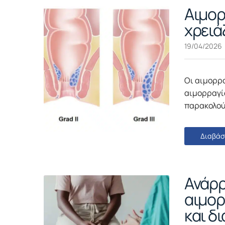
Αιμορ
χρειά
19/04/2026
Οι αιμορρ
αιμορραγία
παρακολού
Διαβάσ
Ανάρρ
αιμορ
και δ