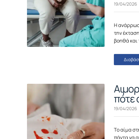
19/04/2026
Η ανάρρωσ
την έκταση
βοηθά και 
Διαβάσ
Αιμορ
πότε 
19/04/2026
Το αίμα στ
πάντα να α