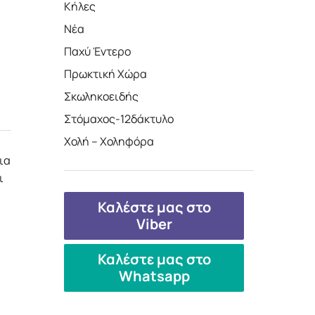
Κήλες
Νέα
Παχύ Έντερο
Πρωκτική Χώρα
Σκωληκοειδής
Στόμαχος-12δάκτυλο
Χολή – Χοληφόρα
ια
ι
Καλέστε μας στο
Viber
Καλέστε μας στο
Whatsapp