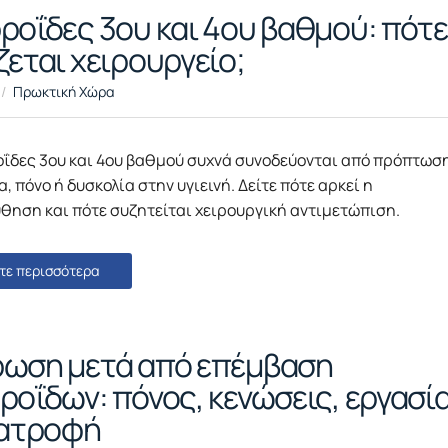
ροΐδες 3ου και 4ου βαθμού: πότε
ζεται χειρουργείο;
Πρωκτική Χώρα
οΐδες 3ου και 4ου βαθμού συχνά συνοδεύονται από πρόπτωση
, πόνο ή δυσκολία στην υγιεινή. Δείτε πότε αρκεί η
θηση και πότε συζητείται χειρουργική αντιμετώπιση.
τε περισσότερα
ωση μετά από επέμβαση
ροΐδων: πόνος, κενώσεις, εργασί
ιατροφή