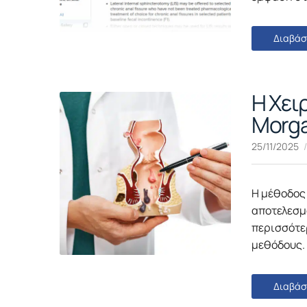
Διαβάσ
Η Χει
Morga
25/11/2025
Η μέθοδος 
αποτελεσμ
περισσότε
μεθόδους.
Διαβάσ