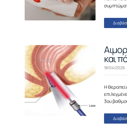
συμπτώματ
Διαβάσ
Αιμορ
και πό
18/04/2026
Η θεραπεία
επιλεγμένε
3ου βαθμού
Διαβάσ