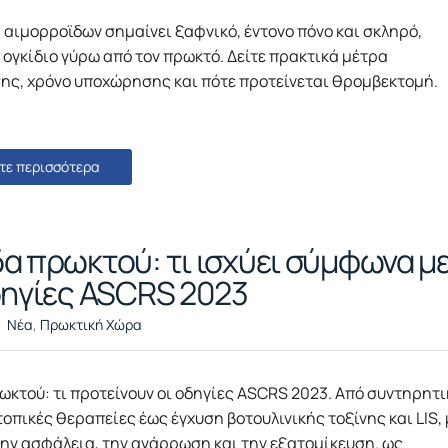
αιμορροϊδων σημαίνει ξαφνικό, έντονο πόνο και σκληρό,
ογκίδιο γύρω από τον πρωκτό. Δείτε πρακτικά μέτρα
ης, χρόνο υποχώρησης και πότε προτείνεται θρομβεκτομή.
τε περισσότερα
α πρωκτού: τι ισχύει σύμφωνα μ
δηγίες ASCRS 2023
Νέα
,
Πρωκτική Χώρα
κτού: τι προτείνουν οι οδηγίες ASCRS 2023. Από συντηρητι
τοπικές θεραπείες έως έγχυση βοτουλινικής τοξίνης και LIS, 
ην ασφάλεια, την ανάρρωση και την εξατομίκευση. ως