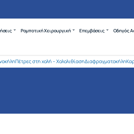
ήσεις
Ρομποτική Χειρουργική
Επεμβάσεις
Οδηγός Α
νοκήλη
Πέτρες στη χολή – Χολολιθίαση
Διαφραγματοκήλη
Καρ