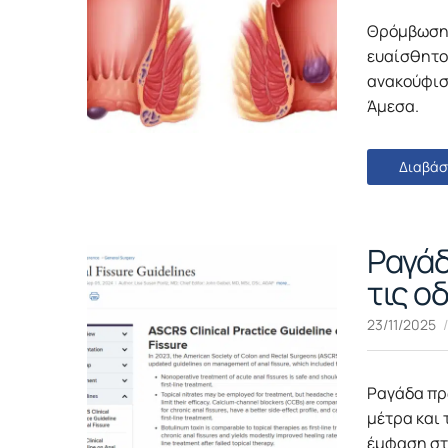
Θρόμβωση 
ευαίσθητο 
ανακούφισ
Άμεσα.
Διαβάσ
Ραγάδ
τις ο
23/11/2025
Ραγάδα πρω
μέτρα και 
έμφαση στ