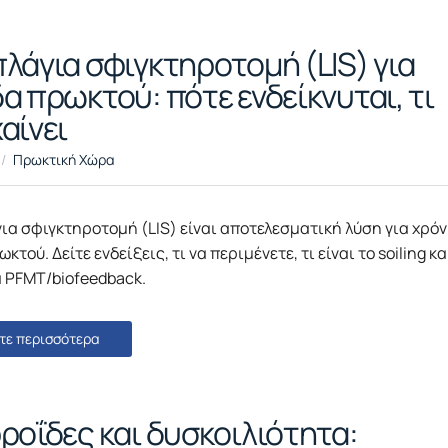
λάγια σφιγκτηροτομή (LIS) για
α πρωκτού: πότε ενδείκνυται, τι
αίνει
Πρωκτική Χώρα
ια σφιγκτηροτομή (LIS) είναι αποτελεσματική λύση για χρόν
τού. Δείτε ενδείξεις, τι να περιμένετε, τι είναι το soiling κα
 PFMT/biofeedback.
τε περισσότερα
ροΐδες και δυσκοιλιότητα: