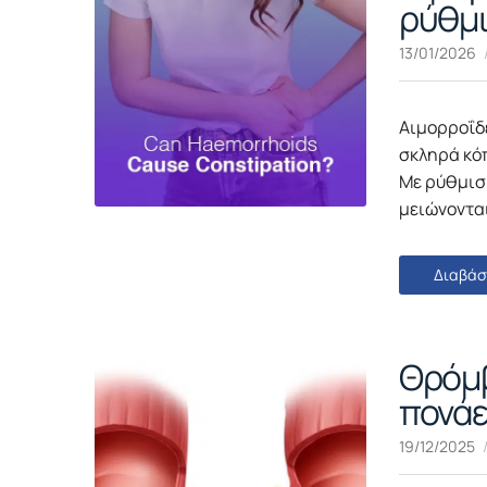
ρύθμι
13/01/2026
Αιμορροΐδε
σκληρά κό
Με ρύθμιση
μειώνονται
Διαβάσ
Θρόμβ
πονάε
19/12/2025