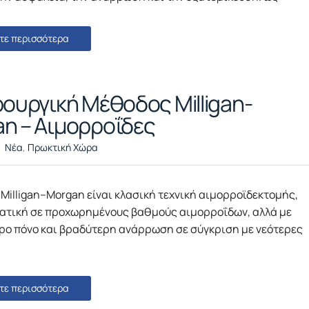
τε περισσότερα
ρουργική Μέθοδος Milligan-
n – Αιμορροΐδες
Νέα
,
Πρωκτική Χώρα
Milligan–Morgan είναι κλασική τεχνική αιμορροϊδεκτομής,
ατική σε προχωρημένους βαθμούς αιμορροΐδων, αλλά με
ρο πόνο και βραδύτερη ανάρρωση σε σύγκριση με νεότερες
τε περισσότερα