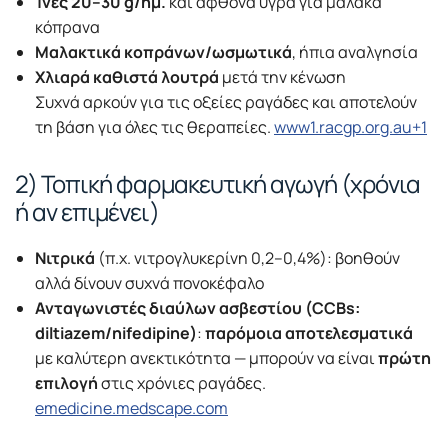
Ίνες 20–30 g/ημ.
και άφθονα υγρά για μαλακά
κόπρανα
Μαλακτικά κοπράνων/ωσμωτικά
, ήπια αναλγησία
Χλιαρά καθιστά λουτρά
μετά την κένωση
Συχνά αρκούν για τις οξείες ραγάδες και αποτελούν
τη βάση για όλες τις θεραπείες.
www1.racgp.org.au+1
2) Τοπική φαρμακευτική αγωγή (χρόνια
ή αν επιμένει)
Νιτρικά
(π.χ. νιτρογλυκερίνη 0,2–0,4%): βοηθούν
αλλά δίνουν συχνά πονοκέφαλο
Ανταγωνιστές διαύλων ασβεστίου (CCBs:
diltiazem/nifedipine)
:
παρόμοια αποτελεσματικά
με καλύτερη ανεκτικότητα — μπορούν να είναι
πρώτη
επιλογή
στις χρόνιες ραγάδες.
emedicine.medscape.com