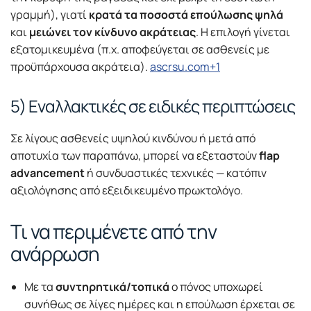
γραμμή), γιατί
κρατά τα ποσοστά επούλωσης ψηλά
και
μειώνει τον κίνδυνο ακράτειας
. Η επιλογή γίνεται
εξατομικευμένα (π.χ. αποφεύγεται σε ασθενείς με
προϋπάρχουσα ακράτεια).
ascrsu.com+1
5) Εναλλακτικές σε ειδικές περιπτώσεις
Σε λίγους ασθενείς υψηλού κινδύνου ή μετά από
αποτυχία των παραπάνω, μπορεί να εξεταστούν
flap
advancement
ή συνδυαστικές τεχνικές — κατόπιν
αξιολόγησης από εξειδικευμένο πρωκτολόγο.
Τι να περιμένετε από την
ανάρρωση
Με τα
συντηρητικά/τοπικά
ο πόνος υποχωρεί
συνήθως σε λίγες ημέρες και η επούλωση έρχεται σε