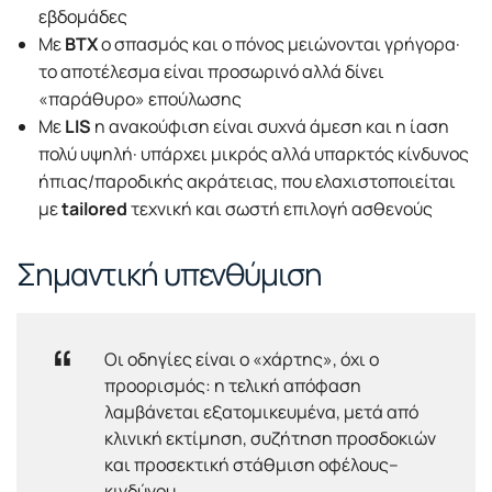
εβδομάδες
Με
BTX
ο σπασμός και ο πόνος μειώνονται γρήγορα·
το αποτέλεσμα είναι προσωρινό αλλά δίνει
«παράθυρο» επούλωσης
Με
LIS
η ανακούφιση είναι συχνά άμεση και η ίαση
πολύ υψηλή· υπάρχει μικρός αλλά υπαρκτός κίνδυνος
ήπιας/παροδικής ακράτειας, που ελαχιστοποιείται
με
tailored
τεχνική και σωστή επιλογή ασθενούς
Σημαντική υπενθύμιση
Οι οδηγίες είναι ο «χάρτης», όχι ο
προορισμός: η τελική απόφαση
λαμβάνεται εξατομικευμένα, μετά από
κλινική εκτίμηση, συζήτηση προσδοκιών
και προσεκτική στάθμιση οφέλους–
κινδύνου.