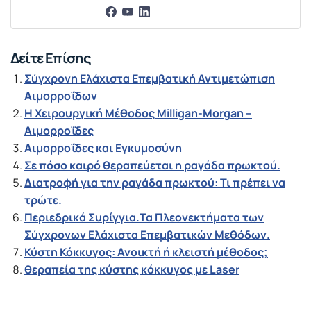
Δείτε Επίσης
Σύγχρονη Ελάχιστα Επεμβατική Αντιμετώπιση
Αιμορροΐδων
Η Χειρουργική Μέθοδος Milligan-Morgan –
Αιμορροΐδες
Αιμορροΐδες και Εγκυμοσύνη
Σε πόσο καιρό θεραπεύεται η ραγάδα πρωκτού.
Διατροφή για την ραγάδα πρωκτού: Τι πρέπει να
τρώτε.
Περιεδρικά Συρίγγια.Τα Πλεονεκτήματα των
Σύγχρονων Ελάχιστα Επεμβατικών Μεθόδων.
Κύστη Κόκκυγος: Ανοικτή ή κλειστή μέθοδος;
θεραπεία της κύστης κόκκυγος με Laser