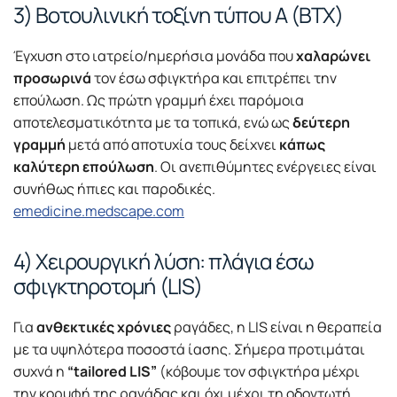
3) Βοτουλινική τοξίνη τύπου Α (BTX)
Έγχυση στο ιατρείο/ημερήσια μονάδα που
χαλαρώνει
προσωρινά
τον έσω σφιγκτήρα και επιτρέπει την
επούλωση. Ως πρώτη γραμμή έχει παρόμοια
αποτελεσματικότητα με τα τοπικά, ενώ ως
δεύτερη
γραμμή
μετά από αποτυχία τους δείχνει
κάπως
καλύτερη επούλωση
. Οι ανεπιθύμητες ενέργειες είναι
συνήθως ήπιες και παροδικές.
emedicine.medscape.com
4) Χειρουργική λύση: πλάγια έσω
σφιγκτηροτομή (LIS)
Για
ανθεκτικές χρόνιες
ραγάδες, η LIS είναι η θεραπεία
με τα υψηλότερα ποσοστά ίασης. Σήμερα προτιμάται
συχνά η
“tailored LIS”
(κόβουμε τον σφιγκτήρα μέχρι
την κορυφή της ραγάδας και όχι μέχρι τη οδοντωτή