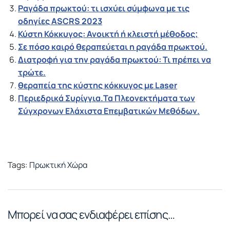
Ραγάδα πρωκτού: τι ισχύει σύμφωνα με τις
οδηγίες ASCRS 2023
Κύστη Κόκκυγος: Ανοικτή ή κλειστή μέθοδος;
Σε πόσο καιρό θεραπεύεται η ραγάδα πρωκτού.
Διατροφή για την ραγάδα πρωκτού: Τι πρέπει να
τρώτε.
θεραπεία της κύστης κόκκυγος με Laser
Περιεδρικά Συρίγγια.Τα Πλεονεκτήματα των
Σύγχρονων Ελάχιστα Επεμβατικών Μεθόδων.
Tags:
Πρωκτική Χώρα
Μπορεί να σας ενδιαφέρει επίσης…