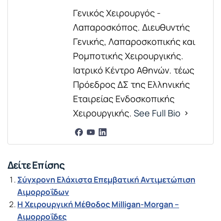
Γενικός Χειρουργός -
Λαπαροσκόπος. Διευθυντής
Γενικής, Λαπαροσκοπικής και
Ρομποτικής Χειρουργικής.
Ιατρικό Κέντρο Αθηνών. τέως
Πρόεδρος ΔΣ της Ελληνικής
Εταιρείας Ενδοσκοπικής
Χειρουργικής.
See Full Bio
Δείτε Επίσης
Σύγχρονη Ελάχιστα Επεμβατική Αντιμετώπιση
Αιμορροΐδων
Η Χειρουργική Μέθοδος Milligan-Morgan –
Αιμορροΐδες