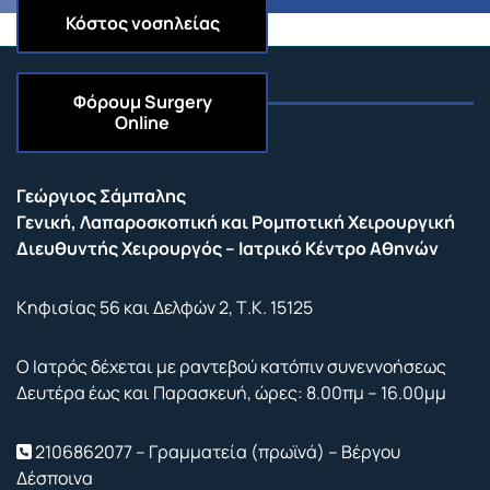
Κόστος νοσηλείας
Φόρουμ
Surgery
Online
Επικοινωνία
Γεώργιος Σάμπαλης
Γενική, Λαπαροσκοπική και Ρομποτική Χειρουργική
Διευθυντής Χειρουργός – Ιατρικό Κέντρο Αθηνών
Κηφισίας 56 και Δελφών 2, Τ.Κ. 15125
Ο Ιατρός δέχεται με ραντεβού κατόπιν συνεννοήσεως
Δευτέρα έως και Παρασκευή, ώρες: 8.00πμ – 16.00μμ
2106862077 – Γραμματεία (πρωϊνά) – Βέργου
Δέσποινα