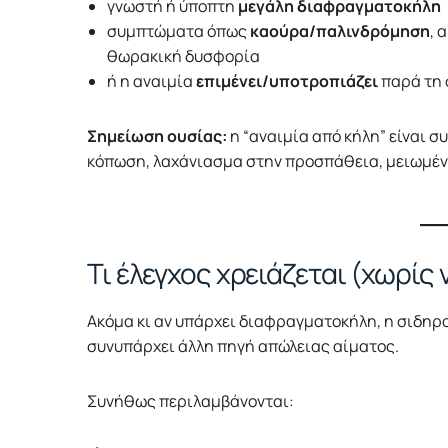
γνωστή ή ύποπτη
μεγάλη διαφραγματοκήλη
συμπτώματα όπως
καούρα/παλινδρόμηση
, 
θωρακική δυσφορία
ή η αναιμία
επιμένει/υποτροπιάζει
παρά τη 
Σημείωση ουσίας:
η “αναιμία από κήλη” είναι 
κόπωση, λαχάνιασμα στην προσπάθεια, μειωμένη
Τι έλεγχος χρειάζεται (χωρίς
Ακόμα κι αν υπάρχει διαφραγματοκήλη, η σιδηρο
συνυπάρχει άλλη πηγή απώλειας αίματος.
Συνήθως περιλαμβάνονται: