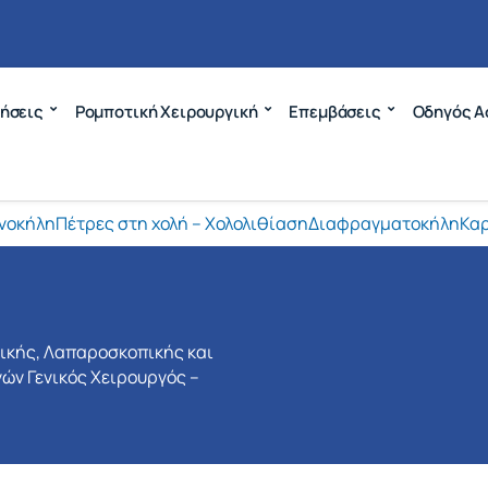
ήσεις
Ρομποτική Χειρουργική
Επεμβάσεις
Οδηγός Α
νοκήλη
Πέτρες στη χολή – Χολολιθίαση
Διαφραγματοκήλη
Καρ
νικής, Λαπαροσκοπικής και
ών Γενικός Χειρουργός –