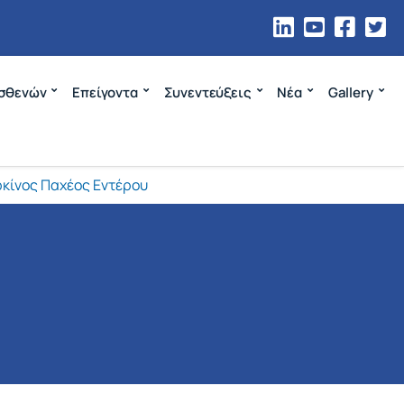
σθενών
Επείγοντα
Συνεντεύξεις
Νέα
Gallery
κίνος Παχέος Εντέρου