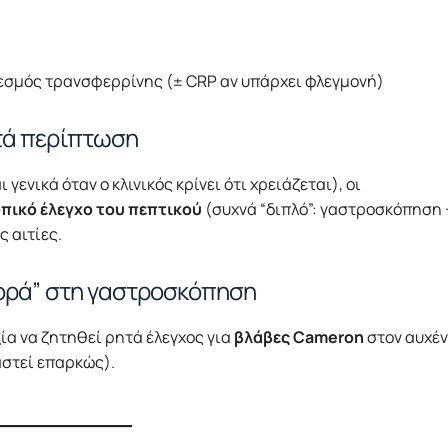
εσμός τρανσφερρίνης (± CRP αν υπάρχει φλεγμονή)
ατά περίπτωση
ενικά όταν ο κλινικός κρίνει ότι χρειάζεται), οι
πικό έλεγχο του πεπτικού
(συχνά “διπλό”: γαστροσκόπηση 
 αιτίες.
φορά” στη γαστροσκόπηση
ξία να ζητηθεί ρητά έλεγχος για
βλάβες Cameron
στον αυχέ
αστεί επαρκώς).