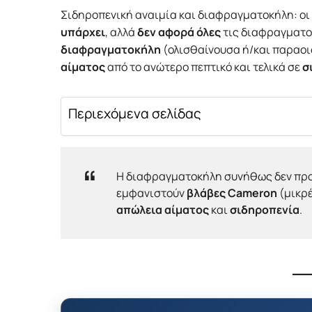
Σιδηροπενική αναιμία και διαφραγματοκήλη: οι
υπάρχει
, αλλά
δεν αφορά όλες
τις διαφραγματο
διαφραγματοκήλη
(ολισθαίνουσα ή/και παραοι
αίματος
από το ανώτερο πεπτικό και τελικά σε
σ
Περιεχόμενα σελίδας
Η διαφραγματοκήλη συνήθως δεν προ
εμφανιστούν
βλάβες Cameron
(μικρ
απώλεια αίματος
και
σιδηροπενία
.