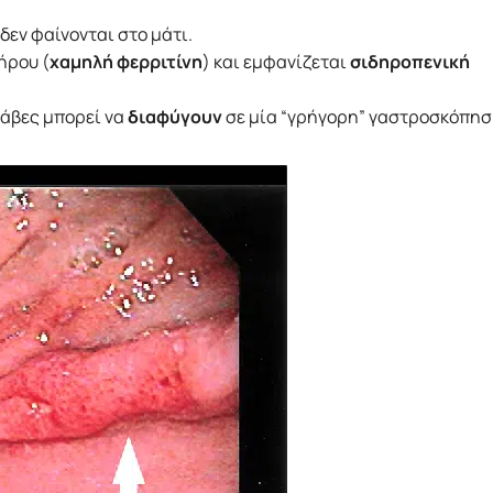
δεν φαίνονται στο μάτι.
ήρου (
χαμηλή φερριτίνη
) και εμφανίζεται
σιδηροπενική
βλάβες μπορεί να
διαφύγουν
σε μία “γρήγορη” γαστροσκόπησ