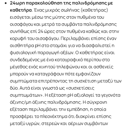
24ωρη παρακολούθηση της παλινδρόμησης με
καθετήρα
. Ένας μικρός σωλήνας (καθετήρας)
εισάγεται μέσω της μύτης στον πυθμένα του
οισοφάγου και μετρά τα συμβάντα παλινδρόμησης
συνήθως επί 24 ώρες στον πυθμένα καθώς και στην
κορυφή του οισοφάγου. Περιλαμβάνει επίσης έναν
αισθητήρα pH στο στομάχι για να διασφαλιστεί η
φυσιολογική παραγωγή οξέων. Ο καθετήρας είναι
συνδεδεμένος με ένα καταγραφικό περίπου στο
μέγεθος ενός κινητού τηλεφώνου και οι ασθενείς
μπορούν να καταγράφουν πότε εμφανίζουν
συμπτώματα επιτρέποντας τη συσχέτιση μεταξύ των
δύο. Αυτά είναι γνωστά ως «συσχετίσεις
συμπτωμάτων». Η εξέταση pH αξιολογεί τα γεγονότα
όξινης/μη όξινης παλινδρόμησης. Η σύγχρονη
εξέταση περιλαμβάνει την εμπέδηση, η οποία
προσφέρει το πλεονέκτημα ότι διακρίνει επίσης
μεταξύ υγρών, στερεών και αέριων συμβάντων