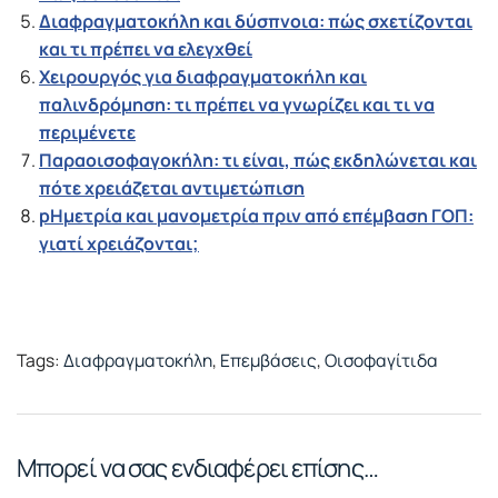
Διαφραγματοκήλη και δύσπνοια: πώς σχετίζονται
και τι πρέπει να ελεγχθεί
Χειρουργός για διαφραγματοκήλη και
παλινδρόμηση: τι πρέπει να γνωρίζει και τι να
περιμένετε
Παραοισοφαγοκήλη: τι είναι, πώς εκδηλώνεται και
πότε χρειάζεται αντιμετώπιση
pHμετρία και μανομετρία πριν από επέμβαση ΓΟΠ:
γιατί χρειάζονται;
Tags:
Διαφραγματοκήλη
,
Επεμβάσεις
,
Οισοφαγίτιδα
Μπορεί να σας ενδιαφέρει επίσης…