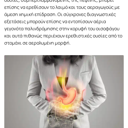
ουσίες, συμπεριλαμβανομένης της πεψίνης, μπορεί
επίσης να ερεθίσουν το λαιμό και τους αεραγωγούς με
άμεση χημική επίδραση. Οι σύγχρονες διαγνωστικές
εξετάσεις μπορούν επίσης να εντοπίσουν αέρια
γεγονότα παλινδρόμησης στην κορυφή του οισοφάγου
και αυτά πιθανώς περιέχουν ερεθιστικές ουσίες από το
στομάχι σε αερολυμένη μορφή.