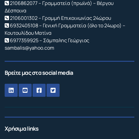
2106862077 – Γραμματεία (πρωϊνά) – Βέργου
Δέσποινα
2106001302 – Γραμμή Επικοινωνίας 24ώρου
6932405108 – Γενική Γραμματεία (όλο το 24ωρο) –
Κουτουλίδου Ματίνα
6977359925 – Σάμπαλης Γεώργιος
sambalis@yahoo.com
Βρείτε μας στα social media
Χρήσιμα links