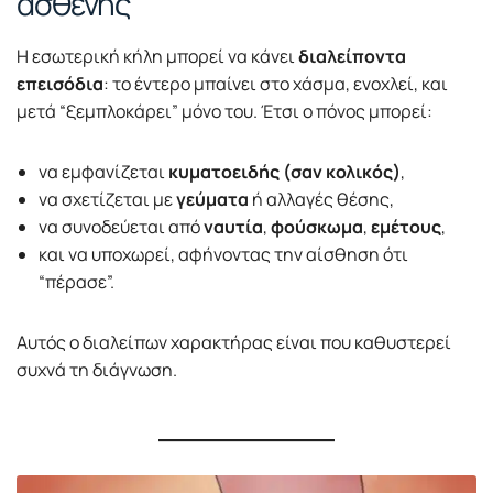
ασθενής
Η εσωτερική κήλη μπορεί να κάνει
διαλείποντα
επεισόδια
: το έντερο μπαίνει στο χάσμα, ενοχλεί, και
μετά “ξεμπλοκάρει” μόνο του. Έτσι ο πόνος μπορεί:
να εμφανίζεται
κυματοειδής (σαν κολικός)
,
να σχετίζεται με
γεύματα
ή αλλαγές θέσης,
να συνοδεύεται από
ναυτία
,
φούσκωμα
,
εμέτους
,
και να υποχωρεί, αφήνοντας την αίσθηση ότι
“πέρασε”.
Αυτός ο διαλείπων χαρακτήρας είναι που καθυστερεί
συχνά τη διάγνωση.