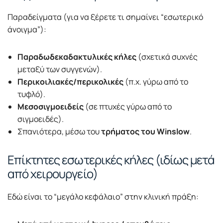
Παραδείγματα (για να ξέρετε τι σημαίνει “εσωτερικό
άνοιγμα”):
Παραδωδεκαδακτυλικές κήλες
(σχετικά συχνές
μεταξύ των συγγενών).
Περικοιλιακές/περικολικές
(π.χ. γύρω από το
τυφλό).
Μεσοσιγμοειδείς
(σε πτυχές γύρω από το
σιγμοειδές).
Σπανιότερα, μέσω του
τρήματος του Winslow
.
Επίκτητες εσωτερικές κήλες (ιδίως μετά
από χειρουργείο)
Εδώ είναι το “μεγάλο κεφάλαιο” στην κλινική πράξη: