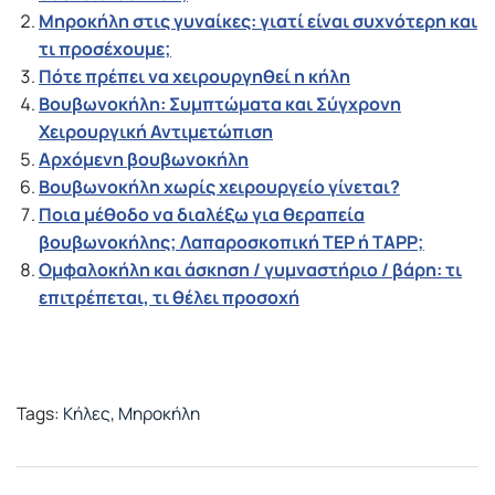
Μηροκήλη στις γυναίκες: γιατί είναι συχνότερη και
τι προσέχουμε;
Πότε πρέπει να χειρουργηθεί η κήλη
Βουβωνοκήλη: Συμπτώματα και Σύγχρονη
Χειρουργική Αντιμετώπιση
Αρχόμενη βουβωνοκήλη
Βουβωνοκήλη χωρίς χειρουργείο γίνεται?
Ποια μέθοδο να διαλέξω για θεραπεία
βουβωνοκήλης; Λαπαροσκοπική TEP ή TAPP;
Ομφαλοκήλη και άσκηση / γυμναστήριο / βάρη: τι
επιτρέπεται, τι θέλει προσοχή
Tags:
Κήλες
,
Μηροκήλη