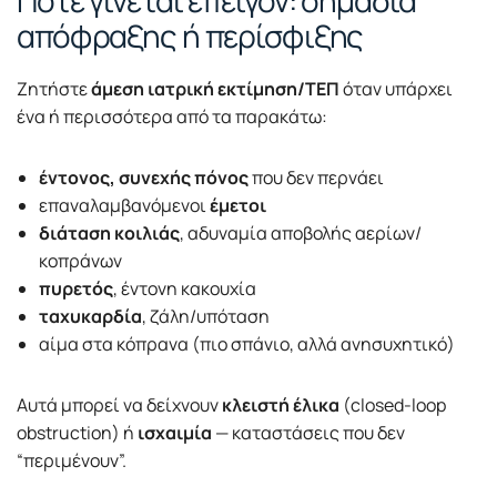
Πότε γίνεται επείγον: σημάδια
απόφραξης ή περίσφιξης
Ζητήστε
άμεση ιατρική εκτίμηση/ΤΕΠ
όταν υπάρχει
ένα ή περισσότερα από τα παρακάτω:
έντονος, συνεχής πόνος
που δεν περνάει
επαναλαμβανόμενοι
έμετοι
διάταση κοιλιάς
, αδυναμία αποβολής αερίων/
κοπράνων
πυρετός
, έντονη κακουχία
ταχυκαρδία
, ζάλη/υπόταση
αίμα στα κόπρανα (πιο σπάνιο, αλλά ανησυχητικό)
Αυτά μπορεί να δείχνουν
κλειστή έλικα
(closed-loop
obstruction) ή
ισχαιμία
— καταστάσεις που δεν
“περιμένουν”.