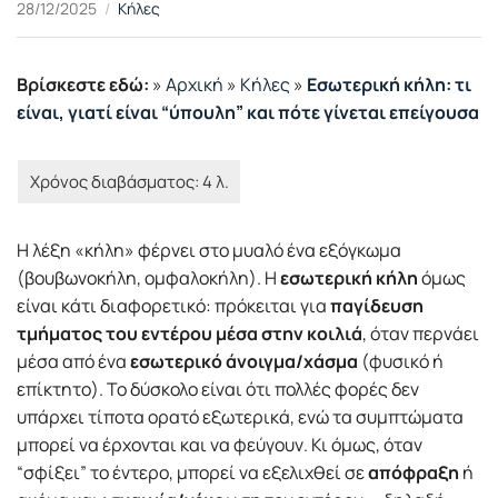
28/12/2025
Κήλες
Βρίσκεστε εδώ:
»
Αρχική
»
Κήλες
»
Εσωτερική κήλη: τι
είναι, γιατί είναι “ύπουλη” και πότε γίνεται επείγουσα
Η λέξη «κήλη» φέρνει στο μυαλό ένα εξόγκωμα
(βουβωνοκήλη, ομφαλοκήλη). Η
εσωτερική κήλη
όμως
είναι κάτι διαφορετικό: πρόκειται για
παγίδευση
τμήματος του εντέρου μέσα στην κοιλιά
, όταν περνάει
μέσα από ένα
εσωτερικό άνοιγμα/χάσμα
(φυσικό ή
επίκτητο). Το δύσκολο είναι ότι πολλές φορές δεν
υπάρχει τίποτα ορατό εξωτερικά, ενώ τα συμπτώματα
μπορεί να έρχονται και να φεύγουν. Κι όμως, όταν
“σφίξει” το έντερο, μπορεί να εξελιχθεί σε
απόφραξη
ή