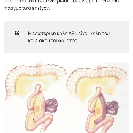
ακόμα και
ισχαιμία/νέκρωση
του εντέρου — δηλαδή
πραγματικά επείγον.
Η εσωτερική κήλη ΔΕΝ είναι κήλη του
κοιλιακού τοιχώματος.