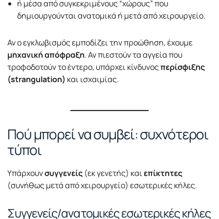
ή μέσα από συγκεκριμένους “χώρους” που
δημιουργούνται ανατομικά ή μετά από χειρουργείο.
Αν ο εγκλωβισμός εμποδίζει την προώθηση, έχουμε
μηχανική απόφραξη
. Αν πιεστούν τα αγγεία που
τροφοδοτούν το έντερο, υπάρχει κίνδυνος
περίσφιξης
(strangulation)
και ισχαιμίας.
Πού μπορεί να συμβεί: συχνότεροι
τύποι
Υπάρχουν
συγγενείς
(εκ γενετής) και
επίκτητες
(συνήθως μετά από χειρουργείο) εσωτερικές κήλες.
Συγγενείς/ανατομικές εσωτερικές κήλες