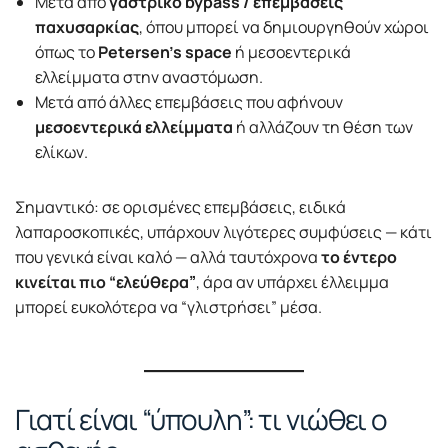
Μετά από
γαστρικό bypass / επεμβάσεις
παχυσαρκίας
, όπου μπορεί να δημιουργηθούν χώροι
όπως το
Petersen’s space
ή μεσοεντερικά
ελλείμματα στην αναστόμωση.
Μετά από άλλες επεμβάσεις που αφήνουν
μεσοεντερικά ελλείμματα
ή αλλάζουν τη θέση των
ελίκων.
Σημαντικό: σε ορισμένες επεμβάσεις, ειδικά
λαπαροσκοπικές, υπάρχουν λιγότερες συμφύσεις — κάτι
που γενικά είναι καλό — αλλά ταυτόχρονα
το έντερο
κινείται πιο “ελεύθερα”
, άρα αν υπάρχει έλλειμμα
μπορεί ευκολότερα να “γλιστρήσει” μέσα.
Γιατί είναι “ύπουλη”: τι νιώθει ο