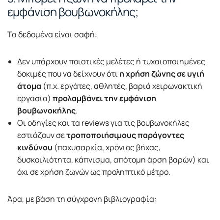
εμφάνιση βουβωνοκήλης;
Τα δεδομένα είναι σαφή:
Δεν υπάρχουν ποιοτικές μελέτες ή τυχαιοποιημένες
δοκιμές που να δείχνουν ότι
η χρήση ζώνης σε υγιή
άτομα
(π.χ. εργάτες, αθλητές, βαριά χειρωνακτική
εργασία)
προλαμβάνει την εμφάνιση
βουβωνοκήλης
.
Οι οδηγίες και τα reviews για τις βουβωνοκήλες
εστιάζουν σε
τροποποιήσιμους παράγοντες
κινδύνου
(παχυσαρκία, χρόνιος βήχας,
δυσκοιλιότητα, κάπνισμα, απότομη άρση βαρών) και
όχι σε χρήση ζωνών ως προληπτικό μέτρο.
Άρα, με βάση τη σύγχρονη βιβλιογραφία: