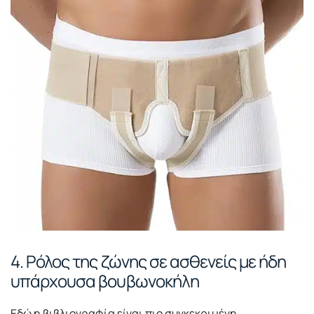
4. Ρόλος της ζώνης σε ασθενείς με ήδη
υπάρχουσα βουβωνοκήλη
Εδώ η βιβλιογραφία είναι πιο συγκεκριμένη.