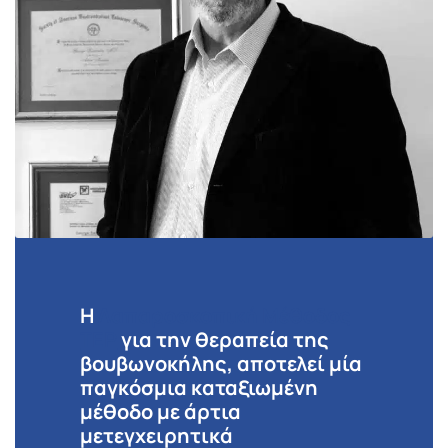
Η
Λαπαροσκοπική Μέθοδος
TEP
για την θεραπεία της
βουβωνοκήλης, αποτελεί μία
παγκόσμια καταξιωμένη
μέθοδο με άρτια
μετεγχειρητικά