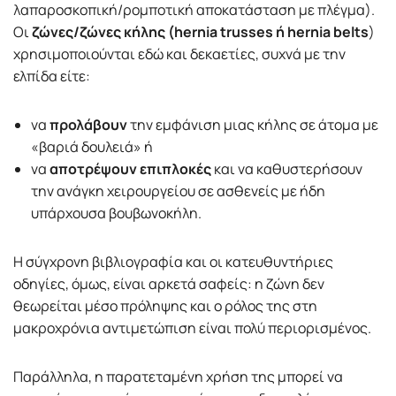
λαπαροσκοπική/ρομποτική αποκατάσταση με πλέγμα).
Οι
ζώνες/ζώνες κήλης (hernia trusses ή hernia belts
)
χρησιμοποιούνται εδώ και δεκαετίες, συχνά με την
ελπίδα είτε:
να
προλάβουν
την εμφάνιση μιας κήλης σε άτομα με
«βαριά δουλειά» ή
να
αποτρέψουν επιπλοκές
και να καθυστερήσουν
την ανάγκη χειρουργείου σε ασθενείς με ήδη
υπάρχουσα βουβωνοκήλη.
Η σύγχρονη βιβλιογραφία και οι κατευθυντήριες
οδηγίες, όμως, είναι αρκετά σαφείς: η ζώνη δεν
θεωρείται μέσο πρόληψης και ο ρόλος της στη
μακροχρόνια αντιμετώπιση είναι πολύ περιορισμένος.
Παράλληλα, η παρατεταμένη χρήση της μπορεί να