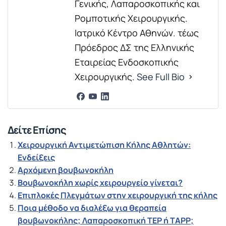
Γενικής, Λαπαροσκοπικής και
Ρομποτικής Χειρουργικής.
Ιατρικό Κέντρο Αθηνών. τέως
Πρόεδρος ΔΣ της Ελληνικής
Εταιρείας Ενδοσκοπικής
Χειρουργικής.
See Full Bio
Δείτε Επίσης
Χειρουργική Αντιμετώπιση Κήλης Αθλητών:
Ενδείξεις
Αρχόμενη βουβωνοκήλη
Βουβωνοκήλη χωρίς χειρουργείο γίνεται?
Επιπλοκές Πλεγμάτων στην χειρουργική της κήλης
Ποια μέθοδο να διαλέξω για θεραπεία
βουβωνοκήλης; Λαπαροσκοπική TEP ή TAPP;