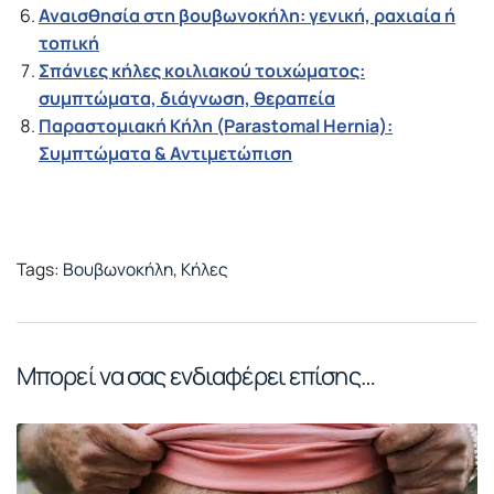
Αναισθησία στη βουβωνοκήλη: γενική, ραχιαία ή
τοπική
Σπάνιες κήλες κοιλιακού τοιχώματος:
συμπτώματα, διάγνωση, θεραπεία
Παραστομιακή Κήλη (Parastomal Hernia):
Συμπτώματα & Αντιμετώπιση
Tags:
Βουβωνοκήλη
,
Κήλες
Μπορεί να σας ενδιαφέρει επίσης…