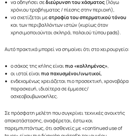
να οδηγήσει σε
διεύρυνση του χάσματος
(λόγω
χρόνιου τραβήγματος / πίεσης στην περιοχή),
να σχετίζεται με
ατροφία του σπερματικού τόνου
και των περιβαλλόντων ιστών (κυρίως όταν
χρησιμοποιούνται σκληρά, παλαιού τύπου pads).
Αυτό πρακτικά μπορεί να σημαίνει ότι στο χειρουργείο:
ο σάκος της κήλης είναι
πιο «κολλημένος»
,
οι ιστοί είναι
πιο παχυσμένοι/ινωτικοί
,
ενδεχομένως χρειάζεται πιο προσεκτική, χρονοβόρα
παρασκευή, ιδιαίτερα σε έμμεσες/
οσχεοβουβωνοκήλες.
Σε πρόσφατη μελέτη που συγκρίνει τεχνικές ανοικτής
αποκατάστασης, αναφέρεται, έστω και
παρεμπιπτόντως, ότι ασθενείς με «continued use of
truss» είχαν πιο δύσκολη ανάταξη του ομνέου