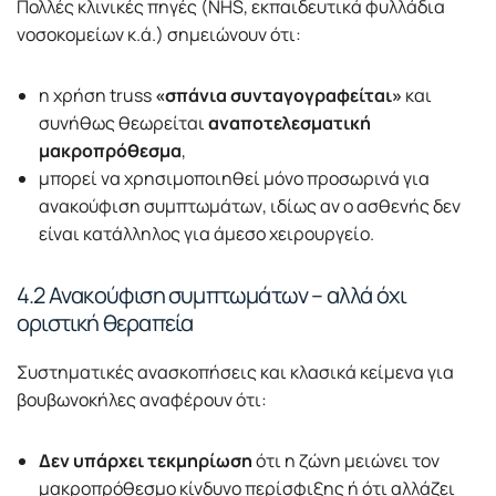
Πολλές κλινικές πηγές (NHS, εκπαιδευτικά φυλλάδια
νοσοκομείων κ.ά.) σημειώνουν ότι:
η χρήση truss
«σπάνια συνταγογραφείται»
και
συνήθως θεωρείται
αναποτελεσματική
μακροπρόθεσμα
,
μπορεί να χρησιμοποιηθεί μόνο προσωρινά για
ανακούφιση συμπτωμάτων, ιδίως αν ο ασθενής δεν
είναι κατάλληλος για άμεσο χειρουργείο.
4.2 Ανακούφιση συμπτωμάτων – αλλά όχι
οριστική θεραπεία
Συστηματικές ανασκοπήσεις και κλασικά κείμενα για
βουβωνοκήλες αναφέρουν ότι:
Δεν υπάρχει τεκμηρίωση
ότι η ζώνη μειώνει τον
μακροπρόθεσμο κίνδυνο περίσφιξης ή ότι αλλάζει