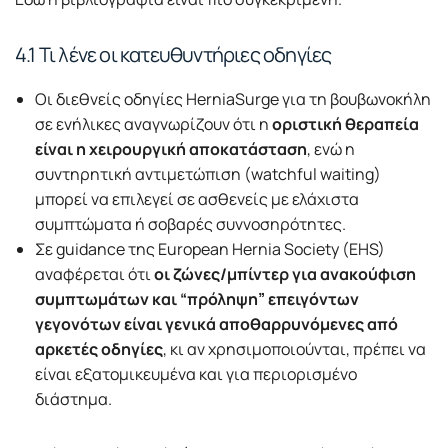
4.1 Τι λένε οι κατευθυντήριες οδηγίες
Οι διεθνείς οδηγίες HerniaSurge για τη βουβωνοκήλη
σε ενήλικες αναγνωρίζουν ότι η
οριστική θεραπεία
είναι η χειρουργική αποκατάσταση
, ενώ η
συντηρητική αντιμετώπιση (watchful waiting)
μπορεί να επιλεγεί σε ασθενείς με ελάχιστα
συμπτώματα ή σοβαρές συννοσηρότητες.
Σε guidance της European Hernia Society (EHS)
αναφέρεται ότι
οι ζώνες/μπίντερ για ανακούφιση
συμπτωμάτων και “πρόληψη” επειγόντων
γεγονότων είναι γενικά αποθαρρυνόμενες από
αρκετές οδηγίες
, κι αν χρησιμοποιούνται, πρέπει να
είναι εξατομικευμένα και για περιορισμένο
διάστημα.